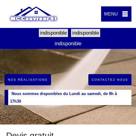
MENU
indisponible
indisponible
indisponible
NOS RÉALISATIONS
CONTACTEZ NOUS
Nous sommes disponibles du Lundi au samedi, de 8h à
17h30
Devis gratuit