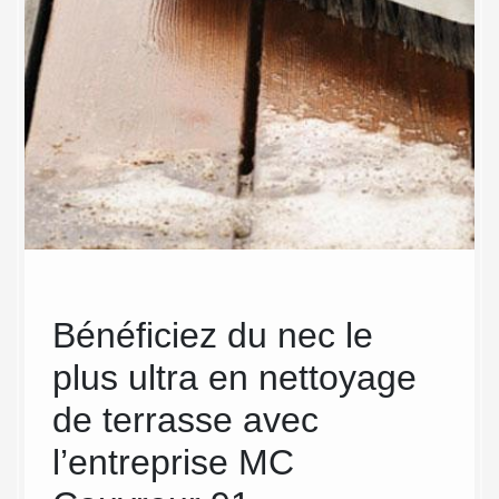
Bénéficiez du nec le
Des
plus ultra en nettoyage
ter
de terrasse avec
et
tre
propreté
l’entreprise MC
ch
rvice