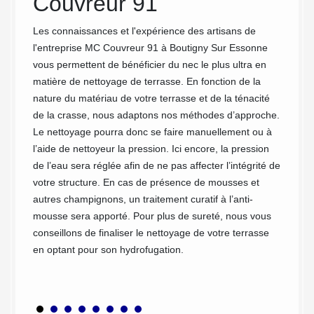
Couvreur 91
de
Lorsqu
emandé.
pour fa
Les connaissances et l'expérience des artisans de
errasse.
demande
l'entreprise MC Couvreur 91 à Boutigny Sur Essonne
rvice à
nettoya
vous permettent de bénéficier du nec le plus ultra en
ration
à effec
matière de nettoyage de terrasse. En fonction de la
gratuit
obtenie
nature du matériau de votre terrasse et de la ténacité
que vo
de la crasse, nous adaptons nos méthodes d’approche.
cela, v
Le nettoyage pourra donc se faire manuellement ou à
de con
l’aide de nettoyeur la pression. Ici encore, la pression
précisa
de l’eau sera réglée afin de ne pas affecter l’intégrité de
nos num
votre structure. En cas de présence de mousses et
nous of
autres champignons, un traitement curatif à l’anti-
seront 
mousse sera apporté. Pour plus de sureté, nous vous
conseillons de finaliser le nettoyage de votre terrasse
en optant pour son hydrofugation.