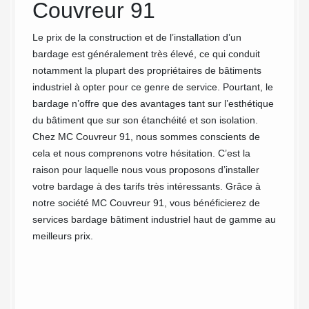
 le
Couvreur 91
pos
bât
Le prix de la construction et de l’installation d’un
bardage est généralement très élevé, ce qui conduit
Nos
aliser
notamment la plupart des propriétaires de bâtiments
industriel à opter pour ce genre de service. Pourtant, le
Notre 
oûts du
bardage n’offre que des avantages tant sur l’esthétique
Essonne
plan
du bâtiment que sur son étanchéité et son isolation.
sur bât
 les
Chez MC Couvreur 91, nous sommes conscients de
complex
iment
cela et nous comprenons votre hésitation. C’est la
matéria
otre
raison pour laquelle nous vous proposons d’installer
effectu
votre bardage à des tarifs très intéressants. Grâce à
concevo
notre société MC Couvreur 91, vous bénéficierez de
proprem
services bardage bâtiment industriel haut de gamme au
dans le
meilleurs prix.
mettant
 en
l’étanch
oix
assuran
projet 
Essonne