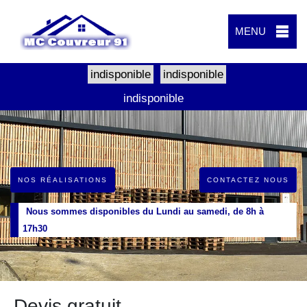
MENU
indisponible
indisponible
indisponible
NOS RÉALISATIONS
CONTACTEZ NOUS
Nous sommes disponibles du Lundi au samedi, de 8h à
17h30
Devis gratuit