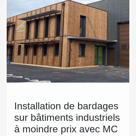
ur
Installation de bardages
Not
otre
sur bâtiments industriels
Cou
Sur
à moindre prix avec MC
Sur