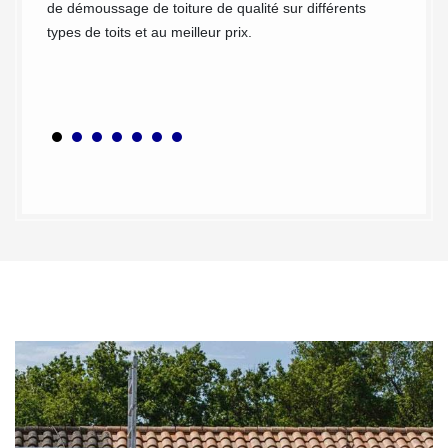
de démoussage de toiture de qualité sur différents
couvreu
types de toits et au meilleur prix.
en déba
n’hésit
leur pr
toit.