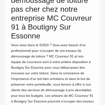
t
démoussage de toiture
Dé
er
pas cher chez notre
eff
de
entreprise MC Couvreur
mo
91 à Boutigny Sur
nos
Essonne
dém
 gage
ans le
Vous vivez dans le 91820 ? Vous avez besoin d'un
Les mou
 ce que
professionnel pour s’occuper de vos travaux de
par l’h
ment
démoussage de toiture ? MC Couvreur 91 et son
intempé
équipe de couvreurs sont à votre entière disposition à
temps p
êtes à
Boutigny Sur Essonne pour vous débarrasser des
couver
tissez
mousses sur votre toiture. Dans la conscience de
venir à
re toit
l’importance d’un toit bien entretenu et dans le but de
au trai
t son
préserver votre portefeuille, nous tenons à offrir à nos
particu
 et
clients des services de démoussage à prix abordables
revêtem
ance en
pour tous les budgets. Les artisans de MC Couvreur 91
matéria
ntactez-
à Boutigny Sur Essonne pourront s’occuper des travaux
Notre e