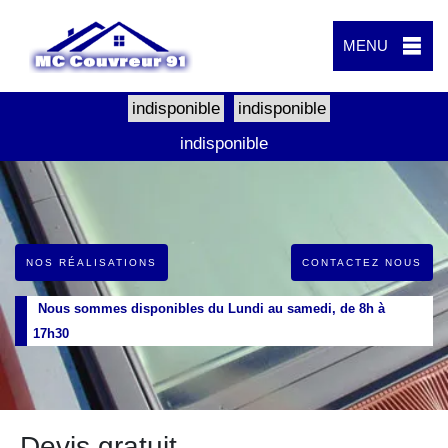
MENU
indisponible
indisponible
indisponible
NOS RÉALISATIONS
CONTACTEZ NOUS
Nous sommes disponibles du Lundi au samedi, de 8h à
17h30
Devis gratuit