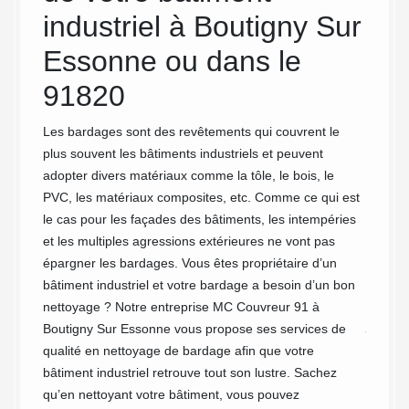
industriel à Boutigny Sur
MC
Essonne ou dans le
ge ou de
Vous av
industr
91820
 auront
Essonne
evenir
au préa
Les bardages sont des revêtements qui couvrent le
e
; il vo
plus souvent les bâtiments industriels et peuvent
indre
site we
adopter divers matériaux comme la tôle, le bois, le
 votre
et de m
PVC, les matériaux composites, etc. Comme ce qui est
sans e
le cas pour les façades des bâtiments, les intempéries
uvreur
documen
et les multiples agressions extérieures ne vont pas
 faire
détaill
épargner les bardages. Vous êtes propriétaire d’un
age de
et, bie
bâtiment industriel et votre bardage a besoin d’un bon
demande
nettoyage ? Notre entreprise MC Couvreur 91 à
joindre
Boutigny Sur Essonne vous propose ses services de
qualité en nettoyage de bardage afin que votre
bâtiment industriel retrouve tout son lustre. Sachez
qu’en nettoyant votre bâtiment, vous pouvez