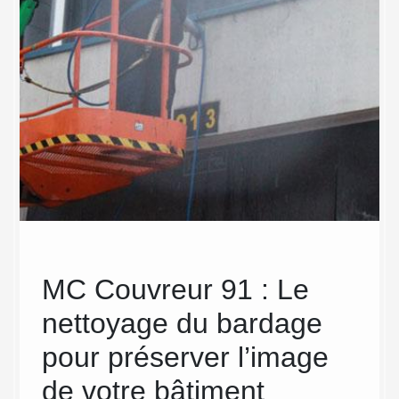
MC Couvreur 91 : Le
Dev
e
nettoyage du bardage
ext
pour préserver l’image
ind
ra
de votre bâtiment
sa