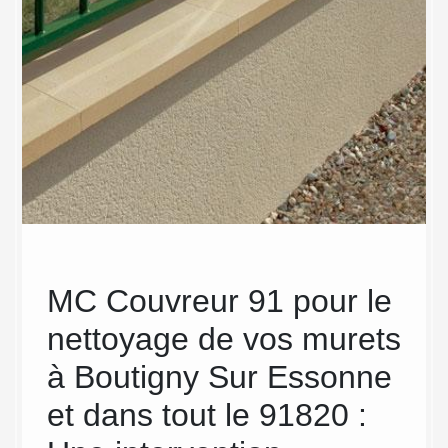
age
MC Couvreur 91 pour le
Les
nettoyage de vos murets
net
à Boutigny Sur Essonne
pro
et dans tout le 91820 :
Cou
t
able,