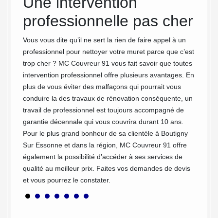
Une intervention
Su
 de tout
professionnelle pas cher
éalisons
Le mure
 de
délimit
Vous vous dite qu’il ne sert la rien de faire appel à un
itons de
bien du
professionnel pour nettoyer votre muret parce que c’est
 service
intempé
trop cher ? MC Couvreur 91 vous fait savoir que toutes
tres
pourron
intervention professionnel offre plusieurs avantages. En
st dans
diffici
plus de vous éviter des malfaçons qui pourrait vous
Nous av
conduire la des travaux de rénovation conséquente, un
meilleu
travail de professionnel est toujours accompagné de
et nos 
garantie décennale qui vous couvrira durant 10 ans.
résiste
Pour le plus grand bonheur de sa clientèle à Boutigny
méticul
Sur Essonne et dans la région, MC Couvreur 91 offre
Si vous
également la possibilité d’accéder à ses services de
contact
qualité au meilleur prix. Faites vos demandes de devis
et vous pourrez le constater.