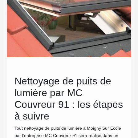
me
Nettoyage de puits de
Pou
ar
lumière par MC
net
r
Couvreur 91 : les étapes
lum
à suivre
Mo
?
Tout nettoyage de puits de lumière à Moigny Sur Ecole
par l’entreprise MC Couvreur 91 sera réalisé dans un