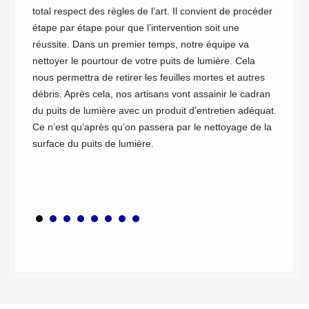
Les pu
total respect des règles de l’art. Il convient de procéder
encore 
étape par étape pour que l’intervention soit une
 un
naturel
réussite. Dans un premier temps, notre équipe va
 toit,
quelque
nettoyer le pourtour de votre puits de lumière. Cela
 base,
lumière
nous permettra de retirer les feuilles mortes et autres
intempé
débris. Après cela, nos artisans vont assainir le cadran
nt, à
limiter
du puits de lumière avec un produit d’entretien adéquat.
vous de
Ce n’est qu’après qu’on passera par le nettoyage de la
, il est
Pour vo
surface du puits de lumière.
tribue
puits 
n
mettre 
90,
reur 91.