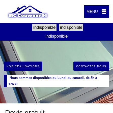
MENU
indisponible
indisponible
indisponible
NOS RÉALISATIONS
CONTACTEZ NOUS
Nous sommes disponibles du Lundi au samedi, de 8h à
17h30
Devis gratuit