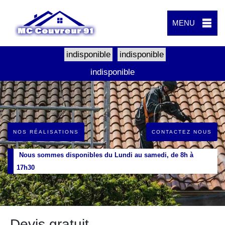
MENU
indisponible
indisponible
indisponible
NOS RÉALISATIONS
CONTACTEZ NOUS
Nous sommes disponibles du Lundi au samedi, de 8h à
17h30
Devis gratuit