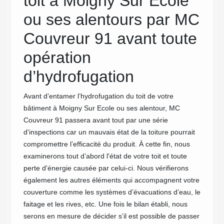
toit à Moigny Sur Ecole
tra
la perte
ou ses alentours par MC
toi
Couvreur 91 avant toute
de 
r la
st le
opération
tui
tion
d’hydrofugation
e et
Bien qu
faisable
toiture
Avant d’entamer l’hydrofugation du toit de votre
,
effet, e
bâtiment à Moigny Sur Ecole ou ses alentour, MC
’un
d'attir
Couvreur 91 passera avant tout par une série
aucun m
d'inspections car un mauvais état de la toiture pourrait
finiron
compromettre l’efficacité du produit. À cette fin, nous
toiture
examinerons tout d’abord l'état de votre toit et toute
leur co
perte d'énergie causée par celui-ci. Nous vérifierons
mieux à
également les autres éléments qui accompagnent votre
recherc
couverture comme les systèmes d’évacuations d’eau, le
hydrofu
faitage et les rives, etc. Une fois le bilan établi, nous
91.
serons en mesure de décider s’il est possible de passer