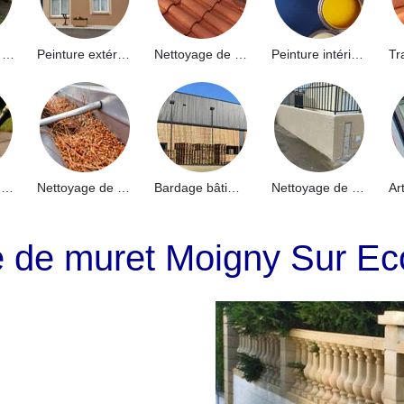
Hydrofuge de façade 91
Peinture extérieure 91
Nettoyage de toiture 91
Peinture intérieure 91
Nettoyage de terrasse 91
Nettoyage de gouttières 91
Bardage bâtiment industriel 91
Nettoyage de muret 91
e de muret Moigny Sur Ec