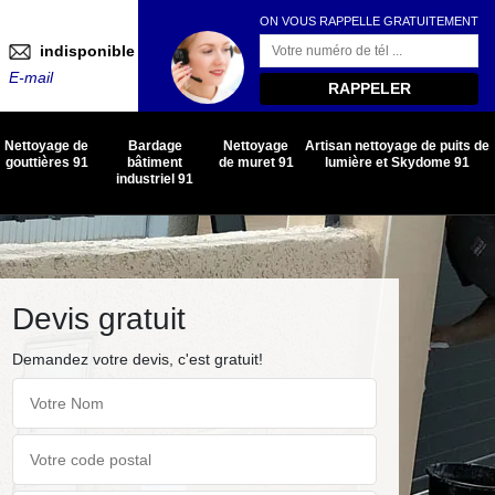
ON VOUS RAPPELLE GRATUITEMENT
indisponible
E-mail
Nettoyage de
Bardage
Nettoyage
Artisan nettoyage de puits de
gouttières 91
bâtiment
de muret 91
lumière et Skydome 91
industriel 91
Devis gratuit
Demandez votre devis, c'est gratuit!