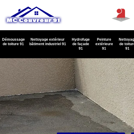
Démoussage
Nettoyage extérieur
Hydrofuge
Peinture
Nettoya
de toiture 91
bâtiment industriel 91
de façade
extérieure
de toitur
91
91
91