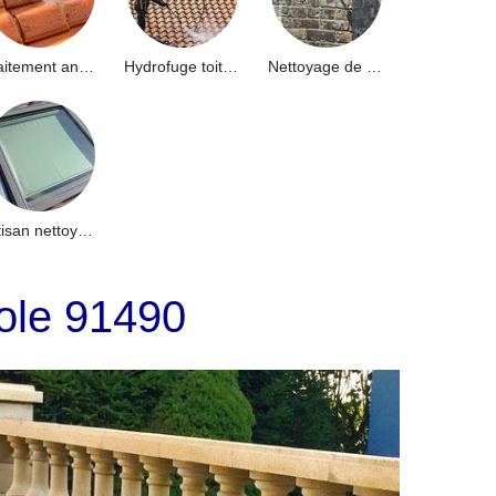
Traitement anti-mousse toiture 91
Hydrofuge toiture 91
Nettoyage de façade 91
Artisan nettoyage de puits de lumière et Skydome 91
ole 91490