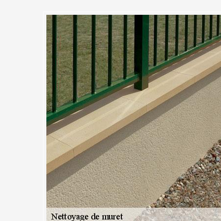
 Nous retirons les graffitis sur
igny Sur Ecole et dans tout le
rare de de voir des murs et des murets devenus le support des graffitis.
affitis ne sont pas toujours les bienvenues surtout quand cela affecte
 vous voulez vous débarrasser des graffitis sur vos murets à Moigny Sur 
uvreur 91. En plus de débarrasser vos murets de toutes leurs crasses,
raffitis qui nuisent à leur apparence. Ainsi, votre muret pourra retrouve
server la bonne image de votre propriété.