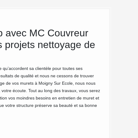
p avec MC Couvreur
Un nett
s projets nettoyage de
notre e
Ecole
 qu’accordent sa clientèle pour toutes ses
MC Couvreur 91 est
ésultats de qualité et nous ne cessons de trouver
label RGE, nous no
yage de vos murets à Moigny Sur Ecole, nous nous
terme, nos produit
 votre écoute. Tout au long des travaux, vous serez
mousse ou de solut
ion vos moindres besoins en entretien de muret et
muret à Moigny Sur
ue votre structure préserve sa beauté et sa bonne
MC Couvreur 91. No