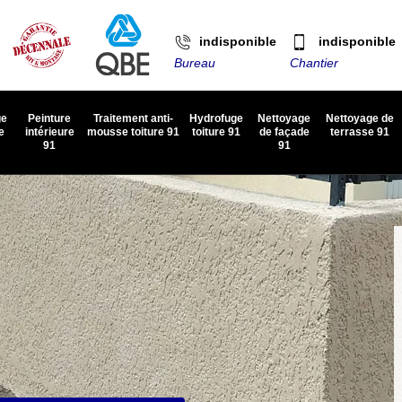
indisponible
indisponible
Bureau
Chantier
ge
Peinture
Traitement anti-
Hydrofuge
Nettoyage
Nettoyage de
e
intérieure
mousse toiture 91
toiture 91
de façade
terrasse 91
91
91