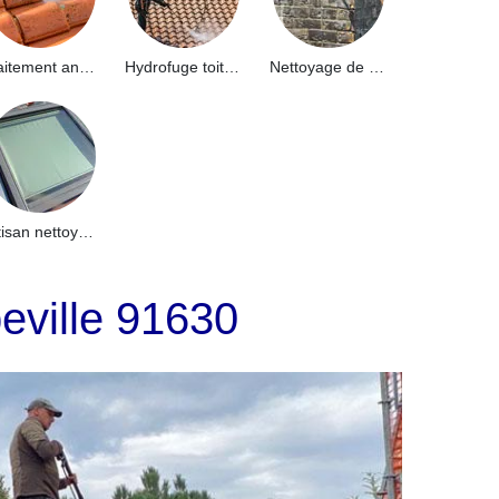
Traitement anti-mousse toiture 91
Hydrofuge toiture 91
Nettoyage de façade 91
Artisan nettoyage de puits de lumière et Skydome 91
beville 91630