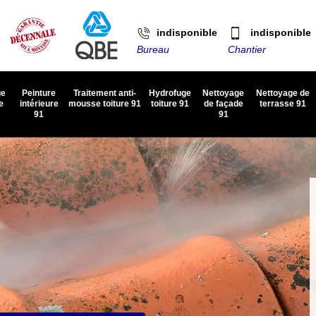
indisponible
indisponible
Bureau
Chantier
ge
Peinture
Traitement anti-
Hydrofuge
Nettoyage
Nettoyage de
e
intérieure
mousse toiture 91
toiture 91
de façade
terrasse 91
91
91