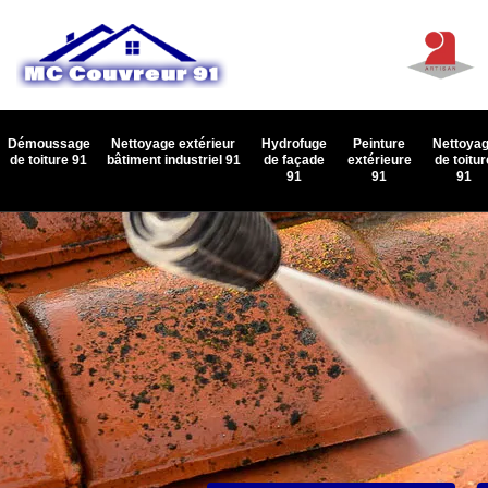
Démoussage
Nettoyage extérieur
Hydrofuge
Peinture
Nettoya
de toiture 91
bâtiment industriel 91
de façade
extérieure
de toitur
91
91
91