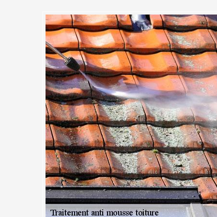
e qualité chez MC Couvreur 91
nt anti-mousse de votre toit da
otection, le toit peut donner une belle apparence à votre propriété. Tou
é fréquente due aux intempéries (pluie, gel, grêle, etc.) et à l’atmosphè
es mousses et autres végétaux parasites. Si le toit n'est pas bien entret
conséquences peuvent vite être très graves. En effet, la mousse peut
ure et faire pénétrer de l'eau entre les fissures et les éclatements. P
ses et autres champignons, MC Couvreur 91 propose à Guibeville des 