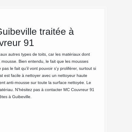
uibeville traitée à
Déplace
vreur 91
Couvreur
le 9163
aux autres types de toits, car les matériaux dont
 mousse. Bien entendu, le fait que les mousses
Vous êtes à la rec
 le fait qu’il vont pouvoir s’y proliférer, surtout si
toit ? MC Couvreur 
at est facile à nettoyer avec un nettoyeur haute
équipe de couvreur
ment anti-mousse sur toute la surface nettoyée. Le
main tous les soin
 matériau. N'hésitez pas à contacter MC Couvreur 91
démoussage à Guibe
êtes à Guibeville.
traitement anti-mo