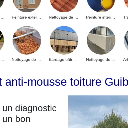
Hydrofuge de façade 91
Peinture extérieure 91
Nettoyage de toiture 91
Peinture intérieure 91
Nettoyage de terrasse 91
Nettoyage de gouttières 91
Bardage bâtiment industriel 91
Nettoyage de muret 91
t anti-mousse toiture Gui
 un diagnostic
r un bon