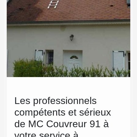
 de
Les professionnels
Hyd
 et
compétents et sérieux
Hydrofu
indispe
ez
de MC Couvreur 91 à
d’étanc
votre service à
envisag