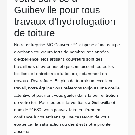
réalisa
Guibeville pour tous
devis. 
travaux d’hydrofugation
que vou
votre
bien dé
er votre
de toiture
gratuit
n’hésit
de
Notre entreprise MC Couvreur 91 dispose d’une équipe
prestat
ournira
d’artisans couvreurs forts de nombreuses années
d'expérience. Nos artisans couvreurs sont des
ourra
travailleurs chevronnés et qui connaissent toutes les
Il vous
ficelles de l’entretien de la toiture, notamment en
nous
travaux d’hydrofuge. En plus de fournir un excellent
léphone.
travail, notre équipe vous prêterons toujours une oreille
attentive et pourront vous guider dans le bon entretien
de votre toit. Pour toutes interventions à Guibeville et
dans le 91630, vous pouvez faire entièrement
confiance à nos artisans qui ne cesseront de vous
épater car la satisfaction du client est notre priorité
absolue.