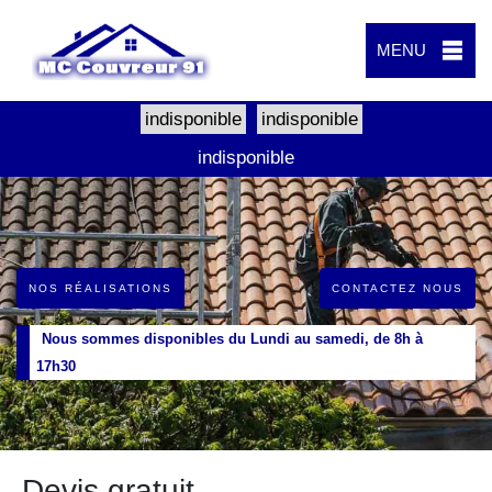
MENU
indisponible
indisponible
indisponible
NOS RÉALISATIONS
CONTACTEZ NOUS
Nous sommes disponibles du Lundi au samedi, de 8h à
17h30
Devis gratuit