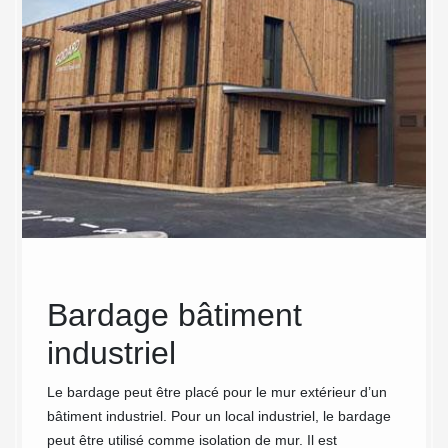
oit
Bardage bâtiment
Les
industriel
Co
dép
Le bardage peut être placé pour le mur extérieur d’un
bâtiment industriel. Pour un local industriel, le bardage
pou
et vos
peut être utilisé comme isolation de mur. Il est