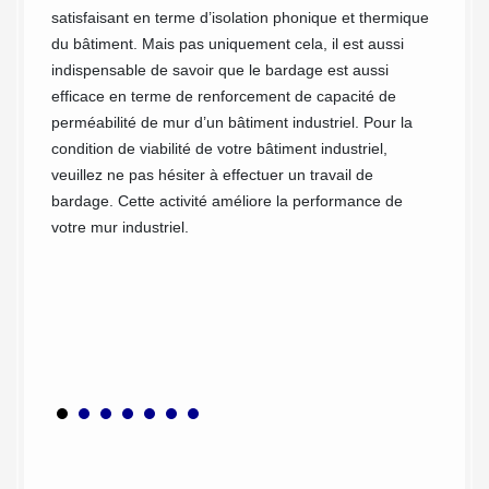
 de
pou
satisfaisant en terme d’isolation phonique et thermique
du bâtiment. Mais pas uniquement cela, il est aussi
ba
e tous
indispensable de savoir que le bardage est aussi
uré,
efficace en terme de renforcement de capacité de
Si vous
 avec
perméabilité de mur d’un bâtiment industriel. Pour la
bâtimen
a
condition de viabilité de votre bâtiment industriel,
n'hésit
r un
veuillez ne pas hésiter à effectuer un travail de
Comme 
isans
bardage. Cette activité améliore la performance de
Guibevi
tout au
votre mur industriel.
mesure 
seils
bénéfic
ut en
intéres
déplace
matérie
pour to