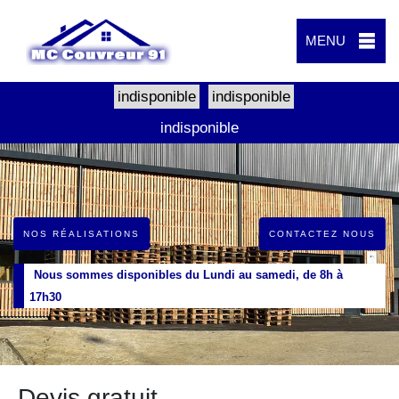
MENU
indisponible
indisponible
indisponible
NOS RÉALISATIONS
CONTACTEZ NOUS
Nous sommes disponibles du Lundi au samedi, de 8h à
17h30
Devis gratuit