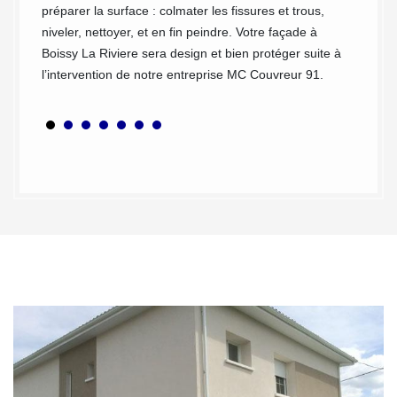
 de
préparer la surface : colmater les fissures et trous,
mécaniq
ez-vous
niveler, nettoyer, et en fin peindre. Votre façade à
sur vot
Boissy La Riviere sera design et bien protéger suite à
notre e
 à
l’intervention de notre entreprise MC Couvreur 91.
ravalem
91690.