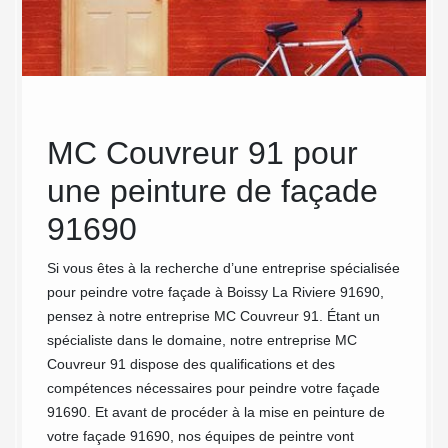
MC Couvreur 91 pour
Rav
une peinture de façade
91
91690
Co
ous
Si vous êtes à la recherche d’une entreprise spécialisée
Souhait
0 et
pour peindre votre façade à Boissy La Riviere 91690,
perform
ers et
pensez à notre entreprise MC Couvreur 91. Étant un
contact
ur 91
spécialiste dans le domaine, notre entreprise MC
réalise
ées et
Couvreur 91 dispose des qualifications et des
Ce type
e
compétences nécessaires pour peindre votre façade
toutes 
ur 91 a
91690. Et avant de procéder à la mise en peinture de
Boissy 
votre façade 91690, nos équipes de peintre vont
notre e