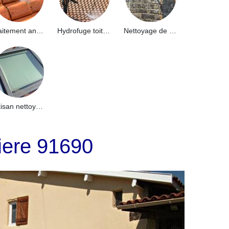
Traitement anti-mousse toiture 91
Hydrofuge toiture 91
Nettoyage de façade 91
Artisan nettoyage de puits de lumière et Skydome 91
iere 91690