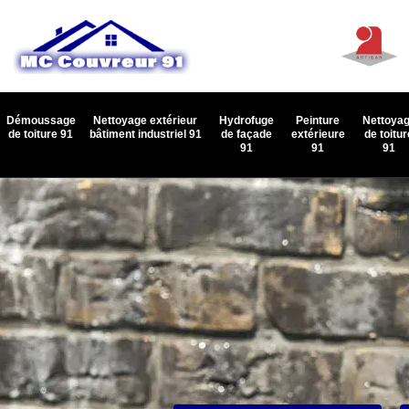
Démoussage
Nettoyage extérieur
Hydrofuge
Peinture
Nettoya
de toiture 91
bâtiment industriel 91
de façade
extérieure
de toitur
91
91
91