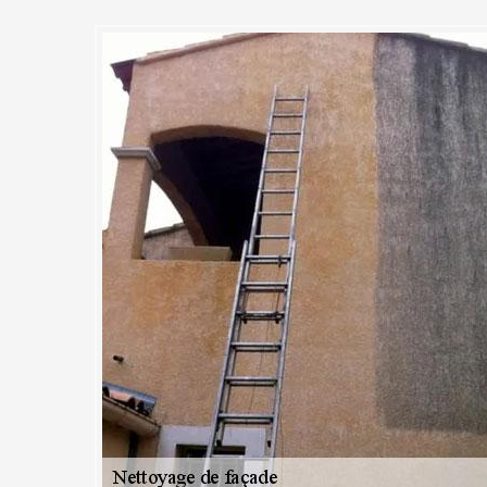
 façade
ongévité d’absence d’un travail de nettoyage de mur extérieur, les mous
 façade. Ces végétations apportent d’humidité qui amollie petit à peti
 ne pas agir à temps favorise la précocité de la dégradation totale de l
on. C’est pour cette grande raison qu’il est fortement conseillé de ne
de mur extérieur de la maison.