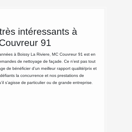
très intéressants à
MC Couv
 Couvreur 91
bâtiment
Boissy L
 années à Boissy La Riviere, MC Couvreur 91 est en
demandes de nettoyage de façade. Ce n’est pas tout
Le besoin de netto
e de bénéficier d’un meilleur rapport qualité/prix et
essentiel au mainti
 défiants la concurrence et nos prestations de
règles de l’art amé
il s’agisse de particulier ou de grande entreprise.
solidité de votre 
pour les bâtiments
des techniques de 