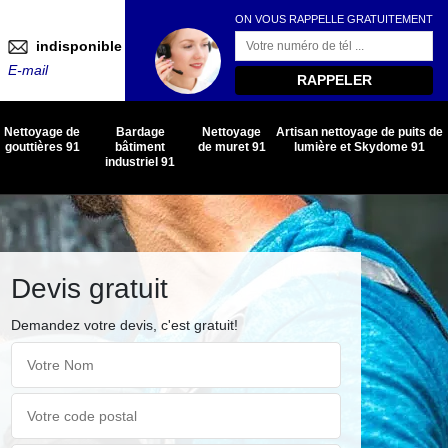
ON VOUS RAPPELLE GRATUITEMENT
indisponible
E-mail
Nettoyage de
Bardage
Nettoyage
Artisan nettoyage de puits de
gouttières 91
bâtiment
de muret 91
lumière et Skydome 91
industriel 91
Devis gratuit
Demandez votre devis, c'est gratuit!