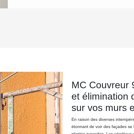
MC Couvreur 9
et élimination
sur vos murs e
En raison des diverses intempérie
étonnant de voir des façades se f
plantes parasites. Les végétaux un