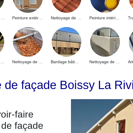
Hydrofuge de façade 91
Peinture extérieure 91
Nettoyage de toiture 91
Peinture intérieure 91
Nettoyage de terrasse 91
Nettoyage de gouttières 91
Bardage bâtiment industriel 91
Nettoyage de muret 91
e de façade Boissy La Riv
ir-faire
 de façade