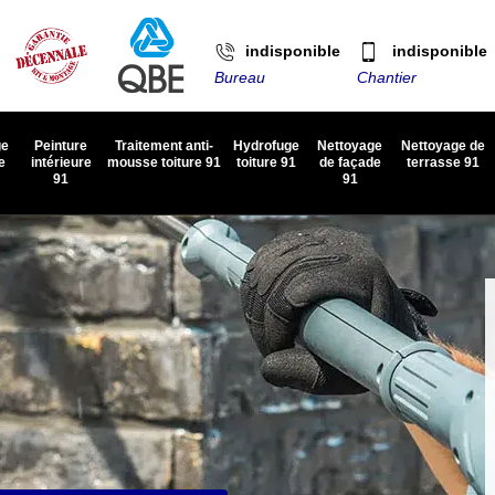
indisponible
indisponible
Bureau
Chantier
ge
Peinture
Traitement anti-
Hydrofuge
Nettoyage
Nettoyage de
e
intérieure
mousse toiture 91
toiture 91
de façade
terrasse 91
91
91