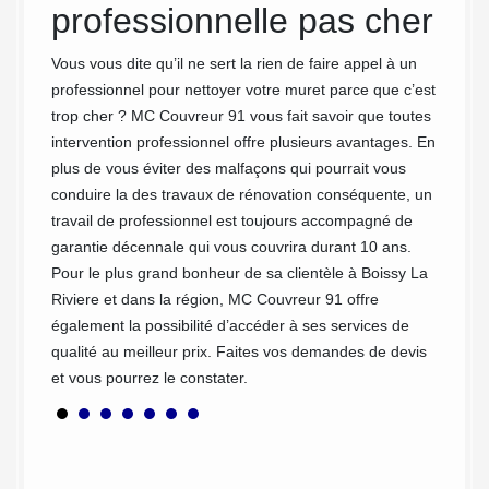
muret p
professionnelle pas cher
et autr
 les
nettoya
Vous vous dite qu’il ne sert la rien de faire appel à un
effectu
professionnel pour nettoyer votre muret parce que c’est
eur.
verdure
trop cher ? MC Couvreur 91 vous fait savoir que toutes
t, MC
muret.
intervention professionnel offre plusieurs avantages. En
a
traitem
plus de vous éviter des malfaçons qui pourrait vous
our
travail
conduire la des travaux de rénovation conséquente, un
et qui 
travail de professionnel est toujours accompagné de
 à
exigean
garantie décennale qui vous couvrira durant 10 ans.
avons l
Pour le plus grand bonheur de sa clientèle à Boissy La
nettoya
Riviere et dans la région, MC Couvreur 91 offre
de vos 
également la possibilité d’accéder à ses services de
qualité au meilleur prix. Faites vos demandes de devis
et vous pourrez le constater.