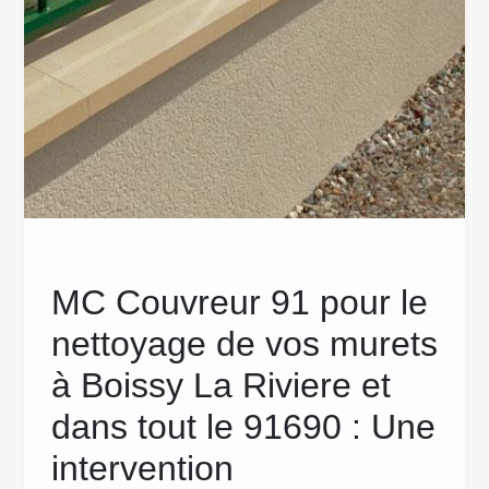
pes
MC Couvreur 91 pour le
MC
nettoyage de vos murets
pro
à Boissy La Riviere et
eff
dans tout le 91690 : Une
net
ins, les
toutes
intervention
En plus
ent avec