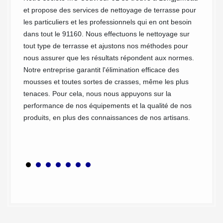
et propose des services de nettoyage de terrasse pour
restaur
sse que
les particuliers et les professionnels qui en ont besoin
importa
nt fait
dans tout le 91160. Nous effectuons le nettoyage sur
mais ég
ujours
tout type de terrasse et ajustons nos méthodes pour
vieilli
ntèles.
nous assurer que les résultats répondent aux normes.
une ter
alité,
Notre entreprise garantit l'élimination efficace des
nettoya
mousses et toutes sortes de crasses, même les plus
seront 
ntons
tenaces. Pour cela, nous nous appuyons sur la
qui rev
s
performance de nos équipements et la qualité de nos
91 la L
produits, en plus des connaissances de nos artisans.
répond
besoins
solutio
s