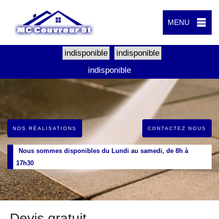
MENU
indisponible
indisponible
indisponible
NOS RÉALISATIONS
CONTACTEZ NOUS
Nous sommes disponibles du Lundi au samedi, de 8h à
17h30
Devis gratuit