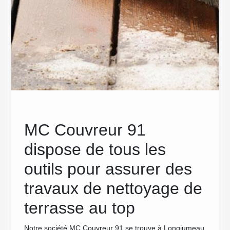
MC Couvreur 91
Des
x
dispose de tous les
en 
outils pour assurer des
te
 le
travaux de nettoyage de
Co
terrasse au top
Lo
Notre société MC Couvreur 91 se trouve à Longjumeau
Nettoye