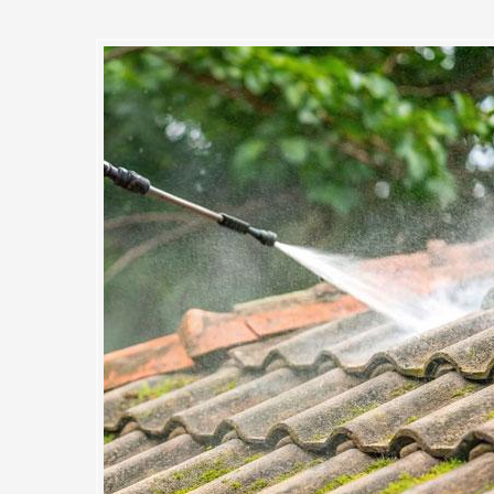
toiture à Longjumeau et dans 
ouvreur 91 effectue le diagnost
nvient tout d’abord de vérifier son état. Pour cela MC Couvreur 91 effe
 afin de déterminer la meilleure façon de débarrasser votre toit des mo
iture ne sont pas tous les mêmes, il est nécessaire d’adapter la techn
ments en fonction du revêtement à travailler. Notre entreprise MC Couvr
re solution pour vous si votre toiture a besoin d’être débarrassé des 
oussage sur tous types de matériau de toiture tout en évitant d’affecte