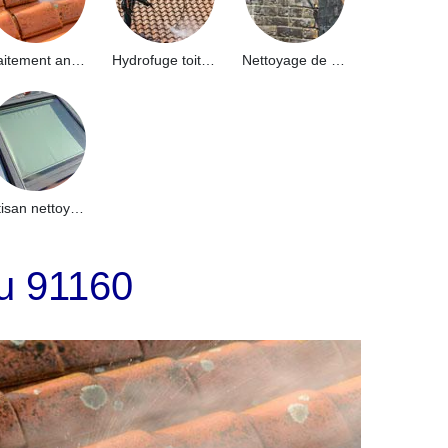
Traitement anti-mousse toiture 91
Hydrofuge toiture 91
Nettoyage de façade 91
Artisan nettoyage de puits de lumière et Skydome 91
u 91160