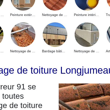
Hydrofuge de façade 91
Peinture extérieure 91
Nettoyage de toiture 91
Peinture intérieure 91
Nettoyage de terrasse 91
Nettoyage de gouttières 91
Bardage bâtiment industriel 91
Nettoyage de muret 91
age de toiture Longjumea
reur 91 se
 toutes
e de toiture