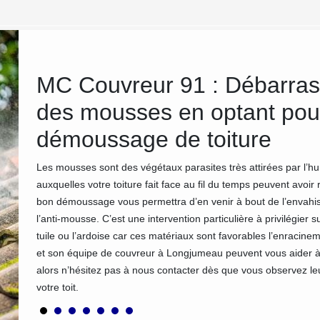
tout
MC Couvreur 91 : Débarras
ic
des mousses en optant pou
démoussage de toiture
ctue
Les mousses sont des végétaux parasites très attirées par l’hu
usses.
auxquelles votre toiture fait face au fil du temps peuvent avoi
ique de
bon démoussage vous permettra d’en venir à bout de l’envahis
eur 91 à
l’anti-mousse. C’est une intervention particulière à privilégi
mousses.
tuile ou l’ardoise car ces matériaux sont favorables l’enraci
r leur
et son équipe de couvreur à Longjumeau peuvent vous aider à 
alors n’hésitez pas à nous contacter dès que vous observez le
votre toit.