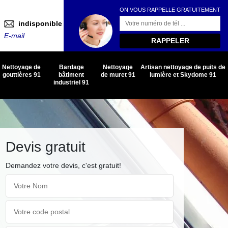
ON VOUS RAPPELLE GRATUITEMENT
indisponible
E-mail
Nettoyage de
Bardage
Nettoyage
Artisan nettoyage de puits de
gouttières 91
bâtiment
de muret 91
lumière et Skydome 91
industriel 91
Devis gratuit
Demandez votre devis, c'est gratuit!