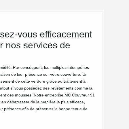
sez-vous efficacement
Démouss
r nos services de
notre e
Pour obtenir un dém
plus des mousses, 
midité. Par conséquent, les multiples intempéries
temps. MC Couvreur
r raison de leur présence sur votre couverture. Un
respectant votre ma
sement de cette verdure grâce au traitement à
mousses peuvent fr
er surtout si vous possédez des revêtements comme la
méthodes en foncti
nement des mousses. Notre entreprise MC Couvreur 91
à pression fera l’af
en débarrasser de la manière la plus efficace,
ur présence afin de préserver la bonne tenue de