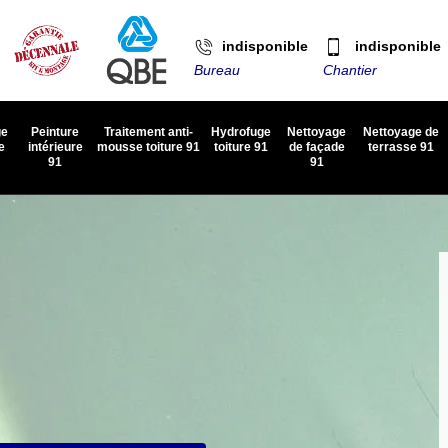
indisponible
indisponible
Bureau
Chantier
ge
Peinture
Traitement anti-
Hydrofuge
Nettoyage
Nettoyage de
e
intérieure
mousse toiture 91
toiture 91
de façade
terrasse 91
91
91