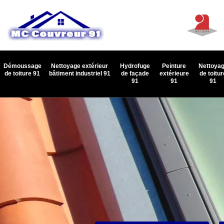
Démoussage
Nettoyage extérieur
Hydrofuge
Peinture
Nettoya
de toiture 91
bâtiment industriel 91
de façade
extérieure
de toitur
91
91
91