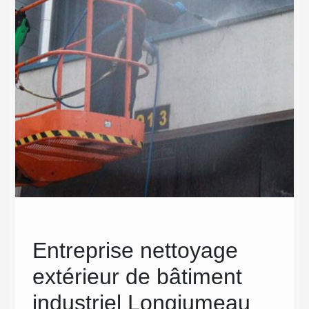
Entreprise nettoyage
Des
extérieur de bâtiment
de 
industriel Longjumeau
ind