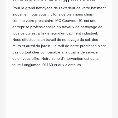
dy
ustriel
Pour le grand nettoyage de l’extérieur de votre bâtiment
t être
industriel, nous vous invitons de bien nous choisir
Co
e
comme votre prestataire. MC Couvreur 91 est une
ion des
entreprise professionnelle en travaux de nettoyage de
Chez M
t et de
tous ce qui est à l’extérieur d’un bâtiment industriel.
des pre
ous
Nous effectuons un travail de nettoyage du sol, des
industr
de
murs et aussi du jardin. Le tarif de notre prestation n’est
91160. 
’un
pas du tout cher comparable à la qualité de service
travail
timent
qu’on vous offre. Notre zone d’intervention est dans
savoir-
 ni
toute Longjumeau91160 et aux alentours.
n’impor
bardage
sérieux
mission
ce soit
pas à 
besoins