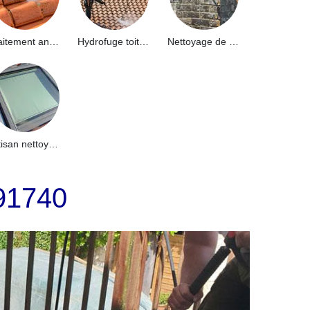
Traitement anti-mousse toiture 91
Hydrofuge toiture 91
Nettoyage de façade 91
Artisan nettoyage de puits de lumière et Skydome 91
 91740