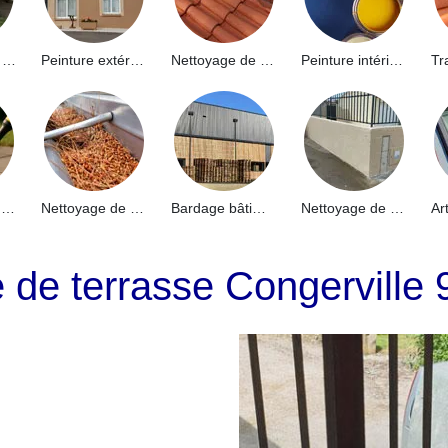
Hydrofuge de façade 91
Peinture extérieure 91
Nettoyage de toiture 91
Peinture intérieure 91
Nettoyage de terrasse 91
Nettoyage de gouttières 91
Bardage bâtiment industriel 91
Nettoyage de muret 91
e de terrasse Congerville