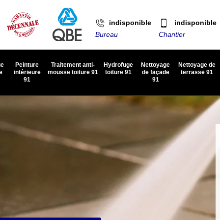
indisponible
indisponible
Bureau
Chantier
ge
Peinture
Traitement anti-
Hydrofuge
Nettoyage
Nettoyage de
e
intérieure
mousse toiture 91
toiture 91
de façade
terrasse 91
91
91