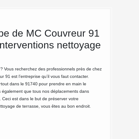
ipe de MC Couvreur 91
Le nett
interventions nettoyage
91 : Un 
Notre entreprise M
nettoyage de terras
e ? Vous recherchez des professionnels près de chez
terrasse sera nett
91 est l’entreprise qu’il vous faut contacter.
opération de netto
partout dans le 91740 pour prendre en main le
saletés présent. N
ons également que tous nos déplacements dans
résultats.
. Ceci est dans le but de préserver votre
nettoyage de terrasse, vous êtes au bon endroit.