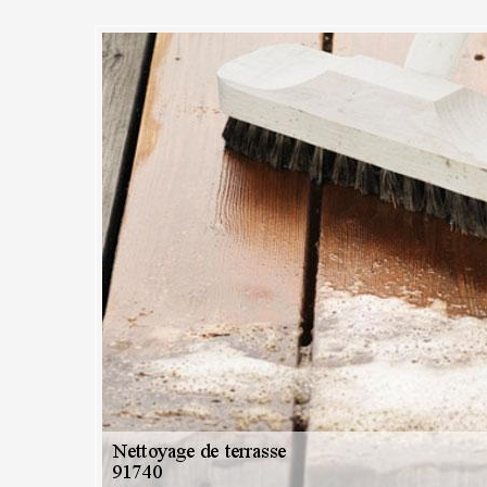
vreur 91 pour le nettoyage d
à Congerville ou ses environs
ionnel pour prendre en main le nettoyage de votre terrasse, vous pouve
quipe d’artisan à Congerville sont aptes à vous fournir des services 
puissiez avoir une terrasse parfaitement assainie. Les services que no
s et les grandes entreprises. Nous travaillons également le nettoyage d
 un bon nettoyage régulier, votre terrasse résistera mieux au vieilliss
p vite à des travaux de rénovation.