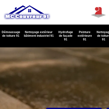
Démoussage
Nettoyage extérieur
Hydrofuge
Peinture
Nettoya
de toiture 91
bâtiment industriel 91
de façade
extérieure
de toitur
91
91
91