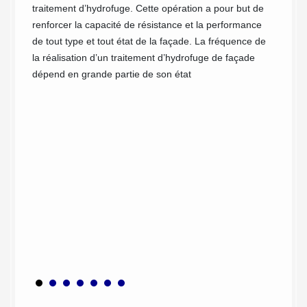
 notre
Au fil 
traitement d’hydrofuge. Cette opération a pour but de
ité
protége
renforcer la capacité de résistance et la performance
e
extérie
de tout type et tout état de la façade. La fréquence de
t en
vos mur
la réalisation d’un traitement d’hydrofuge de façade
aux,
moyen d
dépend en grande partie de son état
mandes
extérie
tous
cela, M
possibi
manière
tez pas
préconi
destin
de trai
 votre
murs. T
hydrofu
vos mur