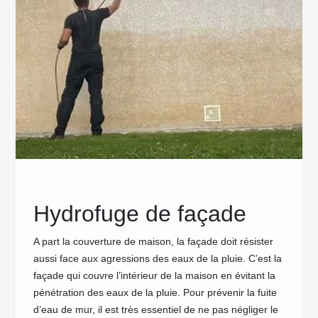
s
Hydrofuge de façade
MC
 en
tra
A part la couverture de maison, la façade doit résister
aussi face aux agressions des eaux de la pluie. C’est la
 de
gar
façade qui couvre l’intérieur de la maison en évitant la
vot
pénétration des eaux de la pluie. Pour prévenir la fuite
d’eau de mur, il est très essentiel de ne pas négliger le