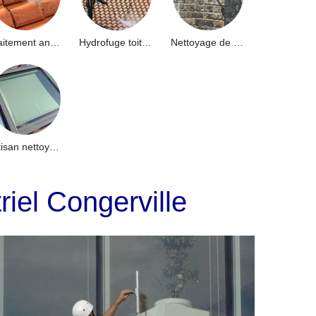
Traitement anti-mousse toiture 91
Hydrofuge toiture 91
Nettoyage de façade 91
Artisan nettoyage de puits de lumière et Skydome 91
riel Congerville