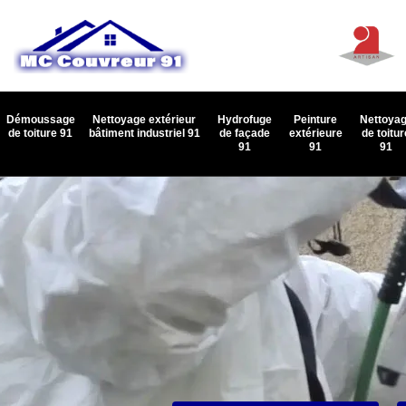
Démoussage
Nettoyage extérieur
Hydrofuge
Peinture
Nettoya
de toiture 91
bâtiment industriel 91
de façade
extérieure
de toitur
91
91
91