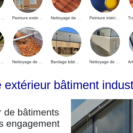
Hydrofuge de façade 91
Peinture extérieure 91
Nettoyage de toiture 91
Peinture intérieure 91
Nettoyage de terrasse 91
Nettoyage de gouttières 91
Bardage bâtiment industriel 91
Nettoyage de muret 91
 extérieur bâtiment indust
r de bâtiments
ans engagement