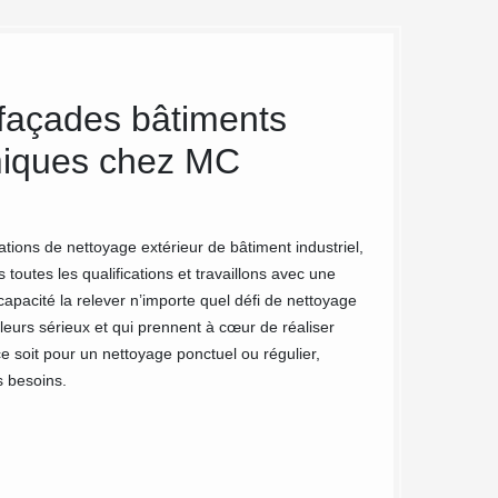
 façades bâtiments
Nettoyag
amiques chez MC
Un bâtiment indust
cible. Un bâtiment
condition de viabil
De ce fait, il est 
ions de nettoyage extérieur de bâtiment industriel,
Le travail de nett
toutes les qualifications et travaillons avec une
capacité la relever n’importe quel défi de nettoyage
leurs sérieux et qui prennent à cœur de réaliser
e soit pour un nettoyage ponctuel ou régulier,
s besoins.