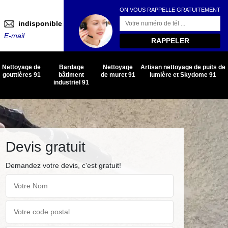
ON VOUS RAPPELLE GRATUITEMENT
indisponible
E-mail
Nettoyage de
Bardage
Nettoyage
Artisan nettoyage de puits de
gouttières 91
bâtiment
de muret 91
lumière et Skydome 91
industriel 91
Devis gratuit
Demandez votre devis, c'est gratuit!