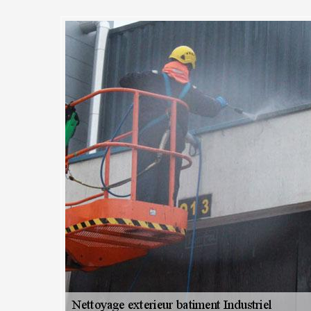
 façade bâtiment industriel à
es alentours réalisé selon les
 avec MC Couvreur 91
s des bâtiments industriels est l’une des spécialités de notre entrep
rais professionnels aptes à effectuer un nettoyage de qualité et respec
l’extérieur de votre bâtiment industriel est directement exposé aux div
serait pas étonnant d’y trouver toutes sortes de crasses et de traces noi
dons de nous confier la mission de nettoyer votre bardage ou vos mu
nt industriel préserve une bonne hygiène.