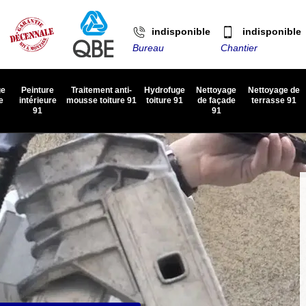
indisponible
indisponible
Bureau
Chantier
ge
Peinture
Traitement anti-
Hydrofuge
Nettoyage
Nettoyage de
e
intérieure
mousse toiture 91
toiture 91
de façade
terrasse 91
91
91