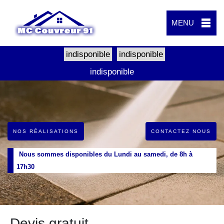
MENU
indisponible
indisponible
indisponible
NOS RÉALISATIONS
CONTACTEZ NOUS
Nous sommes disponibles du Lundi au samedi, de 8h à
17h30
Devis gratuit