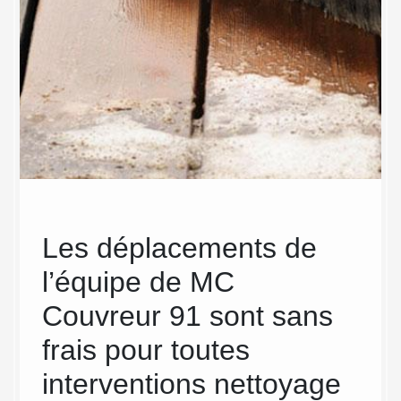
Les déplacements de
Ent
l’équipe de MC
Passer
terrass
es
Couvreur 91 sont sans
Cela vo
 de
frais pour toutes
vraie b
votre t
interventions nettoyage
terrass