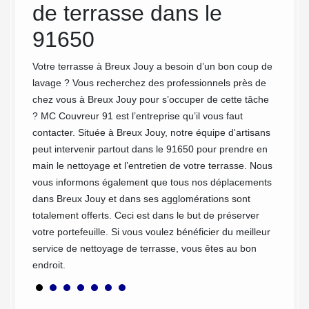
de terrasse dans le
prestat
x Jouy
d’entre
se pour
91650
nettoyé
besoin
Alors, 
e sur
Votre terrasse à Breux Jouy a besoin d’un bon coup de
laissez
pour
lavage ? Vous recherchez des professionnels près de
de votr
ormes.
chez vous à Breux Jouy pour s’occuper de cette tâche
s
? MC Couvreur 91 est l’entreprise qu’il vous faut
plus
contacter. Située à Breux Jouy, notre équipe d'artisans
peut intervenir partout dans le 91650 pour prendre en
e nos
main le nettoyage et l’entretien de votre terrasse. Nous
sans.
vous informons également que tous nos déplacements
dans Breux Jouy et dans ses agglomérations sont
totalement offerts. Ceci est dans le but de préserver
votre portefeuille. Si vous voulez bénéficier du meilleur
service de nettoyage de terrasse, vous êtes au bon
endroit.