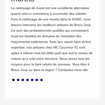
œuvre d
ousses
Le nettoyage de muret est une excellente alternative
connais
quand celui-ci commence à accumuler des saletés.
pour v
Pour le nettoyage de vos murets dans le 91650, nous
d’un pr
oute la
faisons intervenir les meilleurs artisans de Breux Jouy.
d’enga
votre
Ce sont des professionnels qualifiés qui connaissent
effectu
toute les facettes du domaine de l’entretien des
ous ne
maçonneries extérieures. Avec leur savoir-faire et leur
connues
expertise, nos artisans chez MC Couvreur 91 sont
s êtes
aptes à relever tous les défis quel que soit le niveau de
nous
crasse qu’a subi votre structure. Nous avons tous les
moyens pour la faire reluire de nouveau. Vous êtes à
hauteur
Breux Jouy ou dans la région ? Contactez-nous vite.