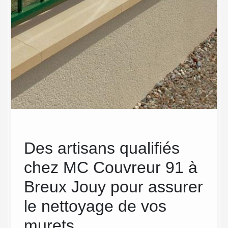
s
Des artisans qualifiés
Dev
t
chez MC Couvreur 91 à
mu
Breux Jouy pour assurer
Dans l
fiable 
le nettoyage de vos
essenti
murets
le devi
re