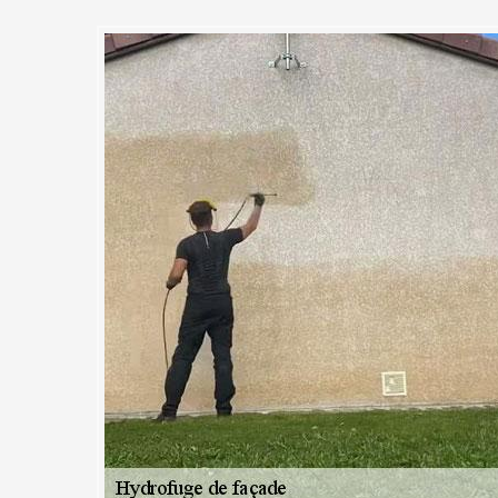
offre à Breux Jouy le meilleur
s pour tous travaux
 de façade
eux Jouy ou dans la région a besoin d’une bonne protection contre l’h
ez notre entreprise MC Couvreur 91 pour imperméabiliser vos murs ext
ns à toutes vos questions et restons toujours à votre écoute afin d’a
 fournirons un diagnostic efficace afin d’adapter nos produits en fonct
ntreprise MC Couvreur 91 s’engage à honorer le respect de toute les n
e mission qui nous est confiée. Pour chacune de nos interventions nous
érentes étapes du processus d’hydrofugation.