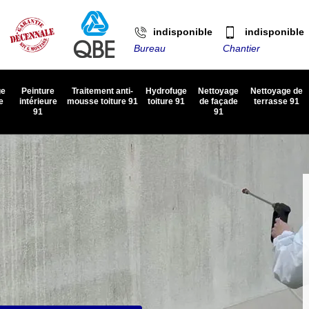
indisponible
indisponible
Bureau
Chantier
ge
Peinture
Traitement anti-
Hydrofuge
Nettoyage
Nettoyage de
e
intérieure
mousse toiture 91
toiture 91
de façade
terrasse 91
91
91