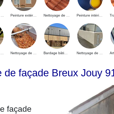
Hydrofuge de façade 91
Peinture extérieure 91
Nettoyage de toiture 91
Peinture intérieure 91
Nettoyage de terrasse 91
Nettoyage de gouttières 91
Bardage bâtiment industriel 91
Nettoyage de muret 91
e de façade Breux Jouy 9
de façade