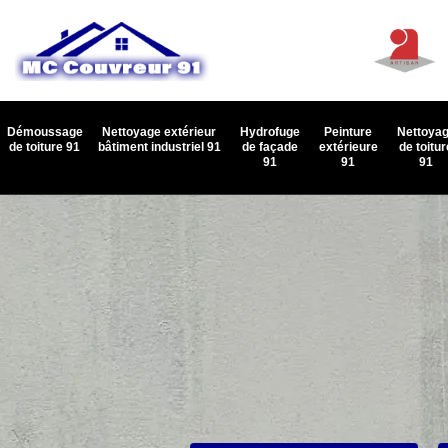
Démoussage
Nettoyage extérieur
Hydrofuge
Peinture
Nettoya
de toiture 91
bâtiment industriel 91
de façade
extérieure
de toitur
91
91
91