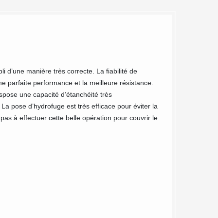
MC Couv
d’hydro
i d’une manière très correcte. La fiabilité de
une parfaite performance et la meilleure résistance.
Tout d'abord, vous
ispose une capacité d’étanchéité très
évitera de devoir 
La pose d’hydrofuge est très efficace pour éviter la
que vos murs extér
z pas à effectuer cette belle opération pour couvrir le
MC Couvreur 91, no
clients nous propo
monde puisse en pr
demander un devi