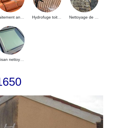
Traitement anti-mousse toiture 91
Hydrofuge toiture 91
Nettoyage de façade 91
Artisan nettoyage de puits de lumière et Skydome 91
1650