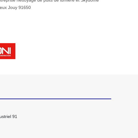
treprise nettoyage de puits de lumière et Skydome
eux Jouy 91650
striel 91