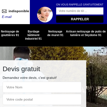
ON VOUS RAPPELLE GRATUITEMENT
indisponible
E-mail
Nettoyage de
Bardage
Nettoyage
Artisan nettoyage de puits de
gouttières 91
bâtiment
de muret 91
lumière et Skydome 91
industriel 91
Devis gratuit
Demandez votre devis, c'est gratuit!