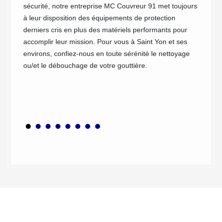
nc pas
sécurité, notre entreprise MC Couvreur 91 met toujours
toutes 
toyage
à leur disposition des équipements de protection
tous vo
ns
derniers cris en plus des matériels performants pour
Particu
s. Avec
accomplir leur mission. Pour vous à Saint Yon et ses
sur nou
 Saint
environs, confiez-nous en toute sérénité le nettoyage
de gout
osons,
ou/et le débouchage de votre gouttière.
puisse 
 le
Toujour
 et
accompa
débouc