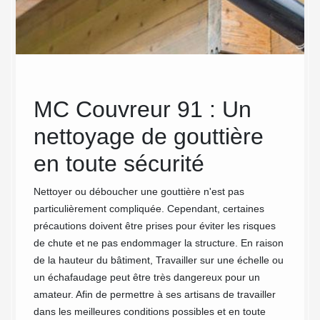
MC Couvreur 91 : Un
MC
nettoyage de gouttière
Inv
en toute sécurité
fia
ent
Nettoyer ou déboucher une gouttière n'est pas
particulièrement compliquée. Cependant, certaines
net
précautions doivent être prises pour éviter les risques
de chute et ne pas endommager la structure. En raison
Notre 
de la hauteur du bâtiment, Travailler sur une échelle ou
reconnu
il en
un échafaudage peut être très dangereux pour un
les dom
mpéries.
amateur. Afin de permettre à ses artisans de travailler
pour le
est
dans les meilleures conditions possibles et en toute
des an