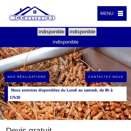
MENU
indisponible
indisponible
indisponible
NOS RÉALISATIONS
CONTACTEZ NOUS
Nous sommes disponibles du Lundi au samedi, de 8h à
17h30
Devis gratuit