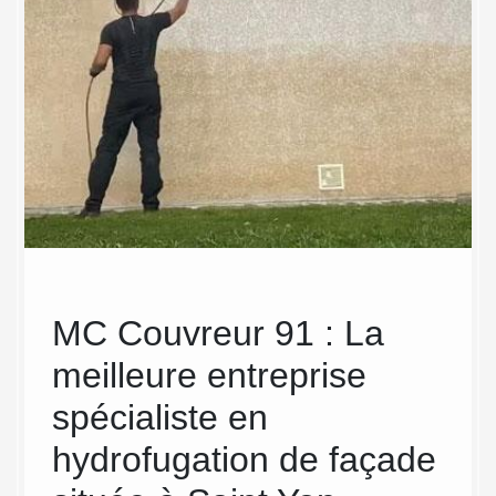
MC Couvreur 91 : La
Dev
meilleure entreprise
fa
sister
’est la
spécialiste en
Pour un
ant la
de devi
hydrofugation de façade
 fuite
choisir
iger le