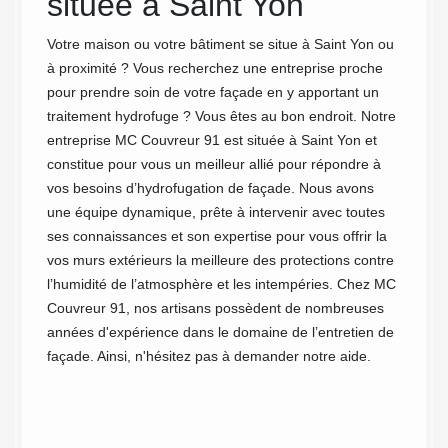
située à Saint Yon
s’assur
ut de
convien
mance
Votre maison ou votre bâtiment se situe à Saint Yon ou
coût et
nce de
à proximité ? Vous recherchez une entreprise proche
le droi
ade
pour prendre soin de votre façade en y apportant un
des pre
traitement hydrofuge ? Vous êtes au bon endroit. Notre
projet 
entreprise MC Couvreur 91 est située à Saint Yon et
gratuit
constitue pour vous un meilleur allié pour répondre à
vos besoins d’hydrofugation de façade. Nous avons
une équipe dynamique, prête à intervenir avec toutes
ses connaissances et son expertise pour vous offrir la
vos murs extérieurs la meilleure des protections contre
l’humidité de l’atmosphère et les intempéries. Chez MC
Couvreur 91, nos artisans possèdent de nombreuses
années d'expérience dans le domaine de l’entretien de
façade. Ainsi, n'hésitez pas à demander notre aide.