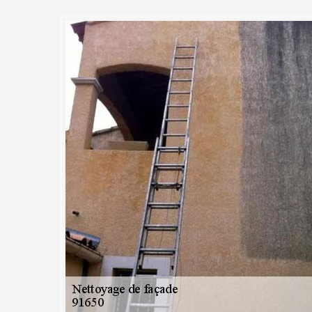
 offre à Saint Yon un gage de
ut nettoyage de façade
on belle et vous évitera de faire des réparations majeures si les murs
ance d’une façade propre, notre société tient à cœur à vous apporter
ions seront accompagnées de solutions sur-mesure pour assurer un trav
xtérieurs. Que ce soit pour un nettoyage de façade pour le compte d'u
 grande entreprise, nous pouvons répondre aux exigences de nos client
tour de sa région, contacter-nous.