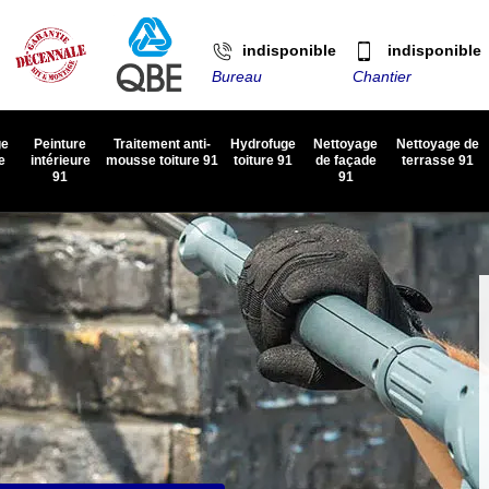
indisponible
indisponible
Bureau
Chantier
ge
Peinture
Traitement anti-
Hydrofuge
Nettoyage
Nettoyage de
e
intérieure
mousse toiture 91
toiture 91
de façade
terrasse 91
91
91