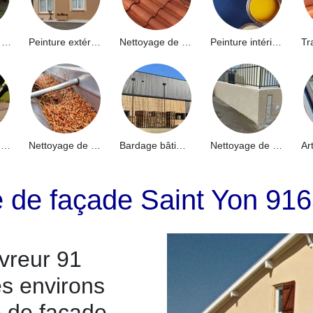
Hydrofuge de façade 91
Peinture extérieure 91
Nettoyage de toiture 91
Peinture intérieure 91
Nettoyage de terrasse 91
Nettoyage de gouttières 91
Bardage bâtiment industriel 91
Nettoyage de muret 91
e de façade Saint Yon 91
vreur 91
es environs
e de façade