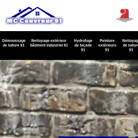
Démoussage
Nettoyage extérieur
Hydrofuge
Peinture
Nettoya
de toiture 91
bâtiment industriel 91
de façade
extérieure
de toitur
91
91
91