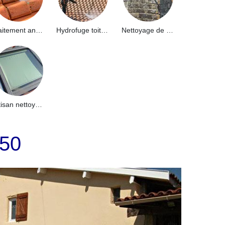
Traitement anti-mousse toiture 91
Hydrofuge toiture 91
Nettoyage de façade 91
Artisan nettoyage de puits de lumière et Skydome 91
650