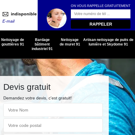
ON VOUS RAPPELLE GRATUITEMENT
indisponible
E-mail
Nettoyage de
Bardage
Nettoyage
Artisan nettoyage de puits de
gouttières 91
bâtiment
de muret 91
lumière et Skydome 91
industriel 91
Devis gratuit
Demandez votre devis, c'est gratuit!