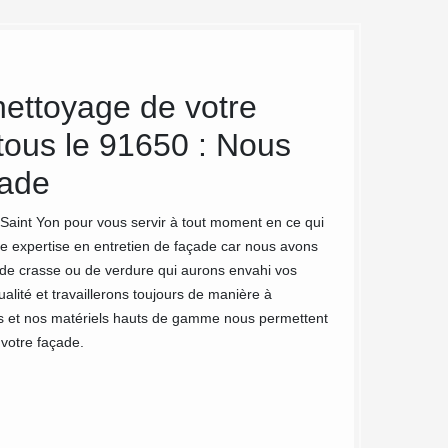
ettoyage de votre
MC Couvr
tous le 91650 : Nous
nettoya
çade
Il est important de
nettoyage des murs
 Saint Yon pour vous servir à tout moment en ce qui
préférable de fair
re expertise en entretien de façade car nous avons
Couvreur 91 vous of
e de crasse ou de verdure qui aurons envahi vos
bâtiment. Grâce à 
lité et travaillerons toujours de manière à
assurer son rôle d
ces et nos matériels hauts de gamme nous permettent
permettra d’amélio
 votre façade.