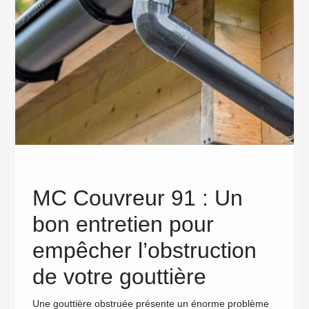
un
MC Couvreur 91 : Un
Net
bon entretien pour
La gout
comme c
empêcher l’obstruction
des eau
eur
de votre gouttière
contrai
salissu
Une gouttière obstruée présente un énorme problème
aussi c