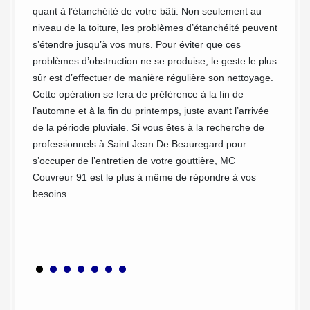
quant à l’étanchéité de votre bâti. Non seulement au
assurer
niveau de la toiture, les problèmes d’étanchéité peuvent
correct
s’étendre jusqu’à vos murs. Pour éviter que ces
elle
réalise
problèmes d’obstruction ne se produise, le geste le plus
 cet
activit
sûr est d’effectuer de manière régulière son nettoyage.
n des
surtout,
Cette opération se fera de préférence à la fin de
nue, la
l’automne et à la fin du printemps, juste avant l’arrivée
a par
de la période pluviale. Si vous êtes à la recherche de
professionnels à Saint Jean De Beauregard pour
ement
s’occuper de l’entretien de votre gouttière, MC
es
Couvreur 91 est le plus à même de répondre à vos
nction
besoins.
 votre