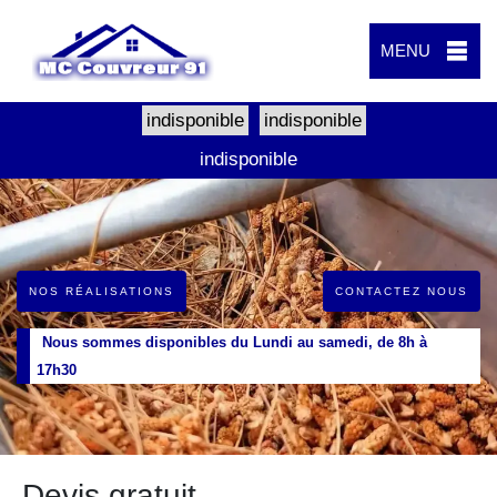
MENU
indisponible
indisponible
indisponible
NOS RÉALISATIONS
CONTACTEZ NOUS
Nous sommes disponibles du Lundi au samedi, de 8h à
17h30
Devis gratuit