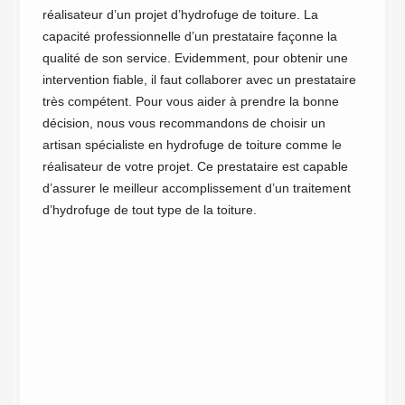
réalisateur d’un projet d’hydrofuge de toiture. La
91 
capacité professionnelle d’un prestataire façonne la
tre
Be
qualité de son service. Evidemment, pour obtenir une
intervention fiable, il faut collaborer avec un prestataire
l’h
très compétent. Pour vous aider à prendre la bonne
toi
décision, nous vous recommandons de choisir un
n
artisan spécialiste en hydrofuge de toiture comme le
 une
La poss
réalisateur de votre projet. Ce prestataire est capable
es
on trav
d’assurer le meilleur accomplissement d’un traitement
dé de
de toit
d’hydrofuge de tout type de la toiture.
e
demand
regard.
tâches 
s
par vot
ts
alentou
e votre
toujour
urface
sécuri
gure.
Individ
ains de
l'empla
iture :
que des