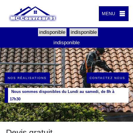
MENU
indisponible
indisponible
indisponible
NOS RÉALISATIONS
CONTACTEZ NOUS
Nous sommes disponibles du Lundi au samedi, de 8h à
17h30
Devis gratuit