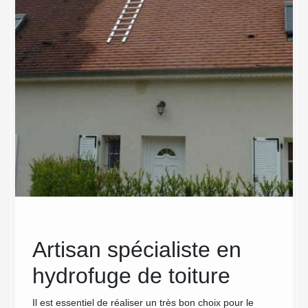
re
Artisan spécialiste en
Des
t
hydrofuge de toiture
tou
ean
en
Il est essentiel de réaliser un très bon choix pour le