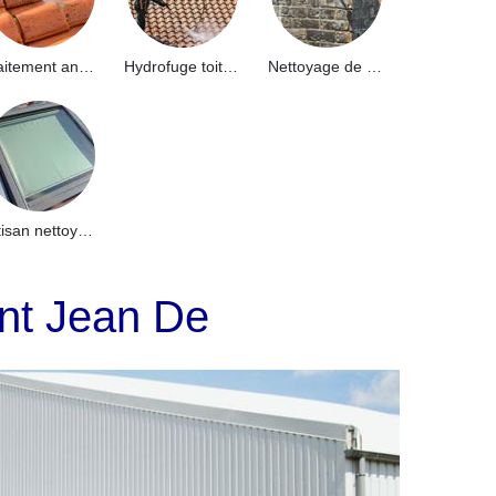
Traitement anti-mousse toiture 91
Hydrofuge toiture 91
Nettoyage de façade 91
Artisan nettoyage de puits de lumière et Skydome 91
int Jean De