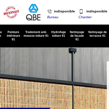
indisponible
indisponible
Bureau
Chantier
ge
Peinture
Traitement anti-
Hydrofuge
Nettoyage
Nettoyage de
e
intérieure
mousse toiture 91
toiture 91
de façade
terrasse 91
91
91