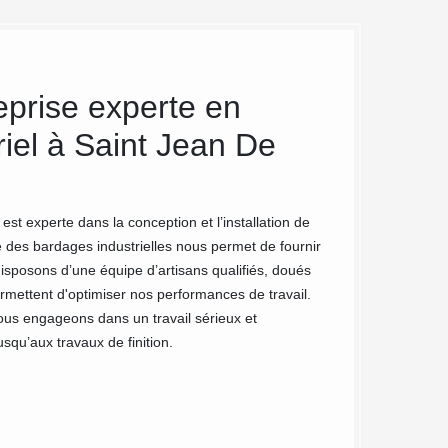
prise experte en
Entrepri
iel à Saint Jean De
Beaureg
MC Couvreur 91 est
disposons une conn
t experte dans la conception et l’installation de
qualité de notre i
 des bardages industrielles nous permet de fournir
l’adresse suivante
disposons d’une équipe d’artisans qualifiés, doués
vous disposez un p
mettent d'optimiser nos performances de travail.
91940 et égalemen
ous engageons dans un travail sérieux et
squ’aux travaux de finition.