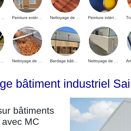
Hydrofuge de façade 91
Peinture extérieure 91
Nettoyage de toiture 91
Peinture intérieure 91
Nettoyage de terrasse 91
Nettoyage de gouttières 91
Bardage bâtiment industriel 91
Nettoyage de muret 91
ge bâtiment industriel Sa
sur bâtiments
ix avec MC