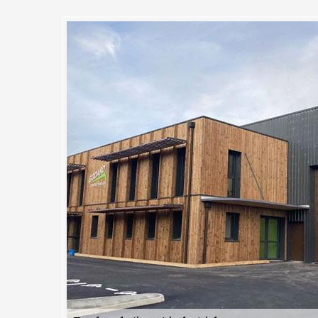
à votre service à Saint Jean 
r toute pose de bardage sur
riels : Une parfaite intégration 
rque de votre entreprise, chez MC Couvreur 91 nous accordons une att
oit votre domaine, nous trouvons les meilleures solutions pour vous offr
 Bien entendu, toutes nos interventions seront accompagnées de qualité,
u point de vue de l'axe de circulation, de l'impact de votre bâtiment indu
s, nous saurons offrir le design idéal pour votre bardage. Nous pouvon
ses gammes de couleurs selon vos préférences.