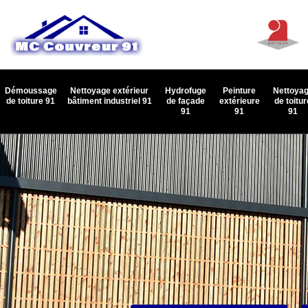
Démoussage
Nettoyage extérieur
Hydrofuge
Peinture
Nettoya
de toiture 91
bâtiment industriel 91
de façade
extérieure
de toitur
91
91
91