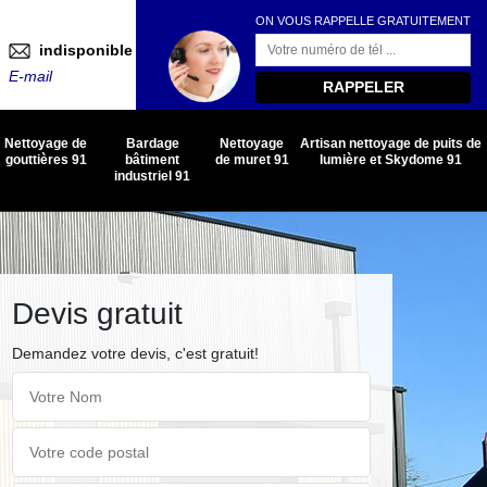
ON VOUS RAPPELLE GRATUITEMENT
indisponible
E-mail
Nettoyage de
Bardage
Nettoyage
Artisan nettoyage de puits de
gouttières 91
bâtiment
de muret 91
lumière et Skydome 91
industriel 91
Devis gratuit
Demandez votre devis, c'est gratuit!