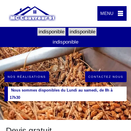
MENU
indisponible
indisponible
indisponible
NOS RÉALISATIONS
CONTACTEZ NOUS
Nous sommes disponibles du Lundi au samedi, de 8h à
17h30
Devis gratuit