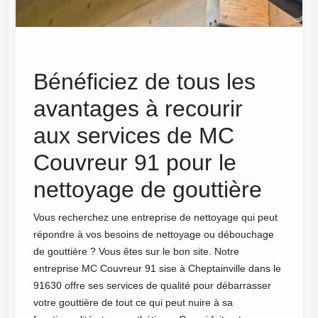
Bénéficiez de tous les
Dé
re
avantages à recourir
gou
aux services de MC
Qu’est-
Pour un
Couvreur 91 pour le
de toit
nes
nettoyage de gouttière
de la c
isques
les eau
 raison
Vous recherchez une entreprise de nettoyage qui peut
Pour le
elle ou
répondre à vos besoins de nettoyage ou débouchage
victime
un
de gouttière ? Vous êtes sur le bon site. Notre
que le 
ailler
entreprise MC Couvreur 91 sise à Cheptainville dans le
pas êtr
ute
91630 offre ses services de qualité pour débarrasser
dans la
oujours
votre gouttière de tout ce qui peut nuire à sa