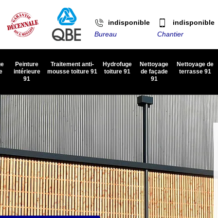
indisponible
indisponible
Bureau
Chantier
ge
Peinture
Traitement anti-
Hydrofuge
Nettoyage
Nettoyage de
e
intérieure
mousse toiture 91
toiture 91
de façade
terrasse 91
91
91