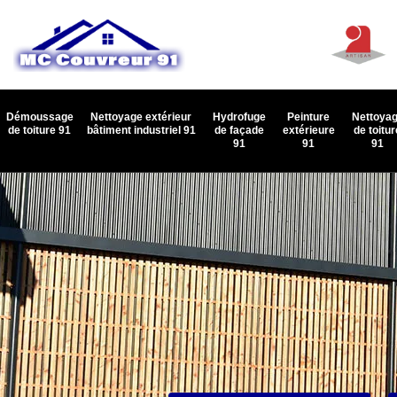
Démoussage
Nettoyage extérieur
Hydrofuge
Peinture
Nettoya
de toiture 91
bâtiment industriel 91
de façade
extérieure
de toitur
91
91
91