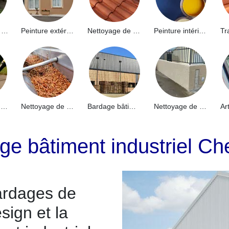
Hydrofuge de façade 91
Peinture extérieure 91
Nettoyage de toiture 91
Peinture intérieure 91
Nettoyage de terrasse 91
Nettoyage de gouttières 91
Bardage bâtiment industriel 91
Nettoyage de muret 91
ge bâtiment industriel Ch
ardages de
sign et la