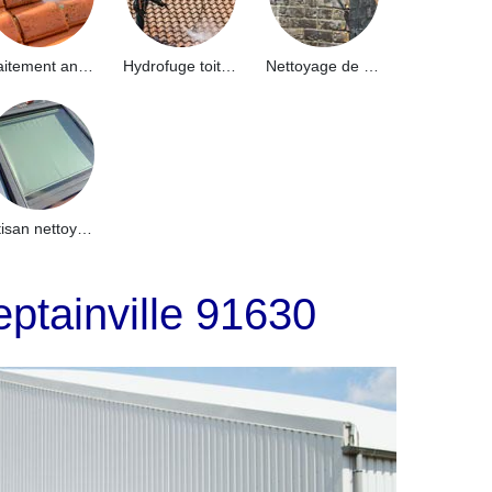
Traitement anti-mousse toiture 91
Hydrofuge toiture 91
Nettoyage de façade 91
Artisan nettoyage de puits de lumière et Skydome 91
eptainville 91630