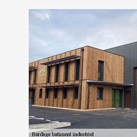
uvreur 91 la réalisation de vot
ainville et dans tous le 91630
 vous faire réaliser des économies car avec la réduction des pertes d'
es coûts du chauffage. Ceci est également bénéfique sur le plan écologi
 les performances d'isolation thermique de votre bâtiment industriel à
treprise MC Couvreur 91. Nous sommes des spécialistes dans la concep
ents industriels depuis de nombreuses années et nous avons toujours s
nts. Bardage en PVC, bardage en tôle, bardage en bois … Le choix vo