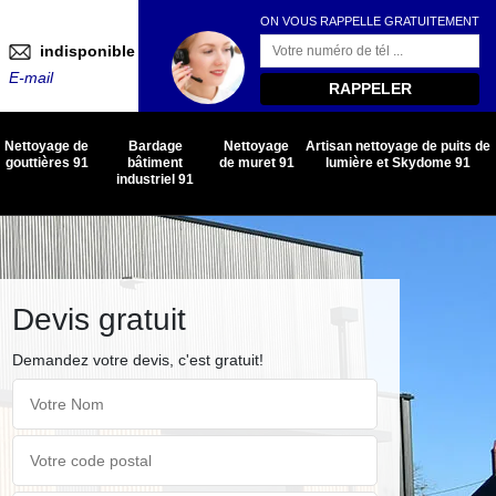
ON VOUS RAPPELLE GRATUITEMENT
indisponible
E-mail
Nettoyage de
Bardage
Nettoyage
Artisan nettoyage de puits de
gouttières 91
bâtiment
de muret 91
lumière et Skydome 91
industriel 91
Devis gratuit
Demandez votre devis, c'est gratuit!