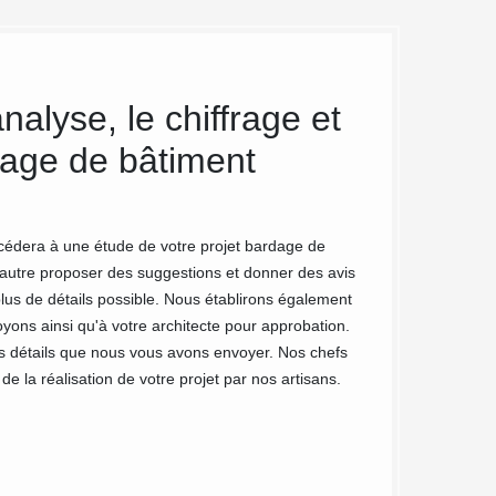
alyse, le chiffrage et
Des dev
rdage de bâtiment
industr
Couvreu
cédera à une étude de votre projet bardage de
Vous êtes décidé à
 autre proposer des suggestions et donner des avis
êtes invité à remp
plus de détails possible. Nous établirons également
tant sur les servi
yons ainsi qu'à votre architecte pour approbation.
document est pers
les détails que nous vous avons envoyer. Nos chefs
auprès de chez nou
de la réalisation de votre projet par nos artisans.
de l’envoi. Vous 
nos numéros.