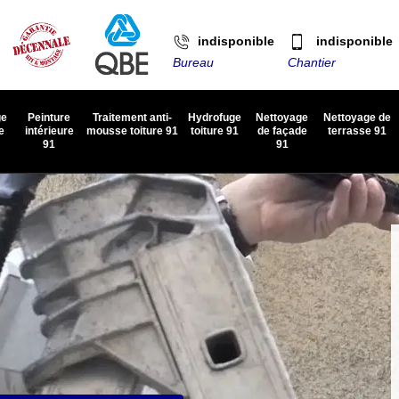
indisponible
indisponible
Bureau
Chantier
ge
Peinture
Traitement anti-
Hydrofuge
Nettoyage
Nettoyage de
e
intérieure
mousse toiture 91
toiture 91
de façade
terrasse 91
91
91