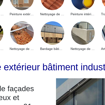
Hydrofuge de façade 91
Peinture extérieure 91
Nettoyage de toiture 91
Peinture intérieure 91
Nettoyage de terrasse 91
Nettoyage de gouttières 91
Bardage bâtiment industriel 91
Nettoyage de muret 91
 extérieur bâtiment indust
de façades
eux et