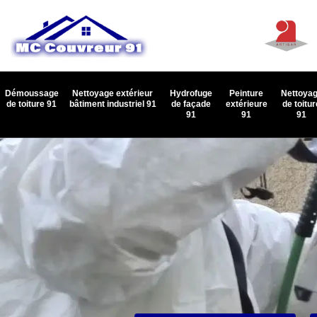
Démoussage
Nettoyage extérieur
Hydrofuge
Peinture
Nettoya
de toiture 91
bâtiment industriel 91
de façade
extérieure
de toitur
91
91
91