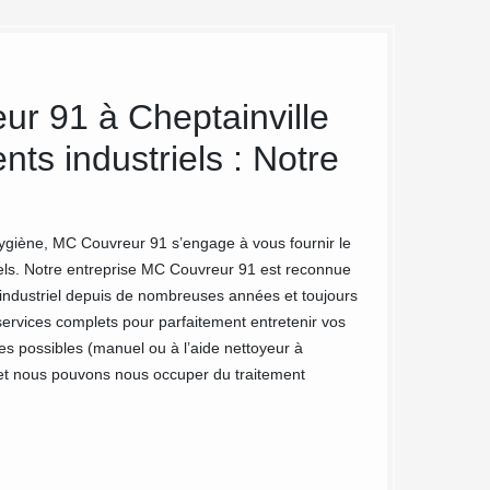
ur 91 à Cheptainville
Devis ne
nts industriels : Notre
Le travail de netto
grande interventio
Pour que vous soye
de ne pas négliger
hygiène, MC Couvreur 91 s’engage à vous fournir le
nettoyage extérieur
iels. Notre entreprise MC Couvreur 91 est reconnue
 industriel depuis de nombreuses années et toujours
services complets pour parfaitement entretenir vos
es possibles (manuel ou à l’aide nettoyeur à
 et nous pouvons nous occuper du traitement