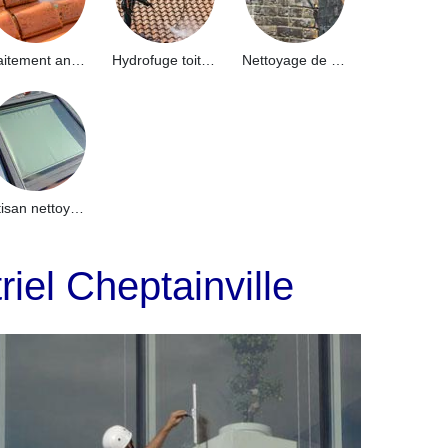
Traitement anti-mousse toiture 91
Hydrofuge toiture 91
Nettoyage de façade 91
Artisan nettoyage de puits de lumière et Skydome 91
riel Cheptainville