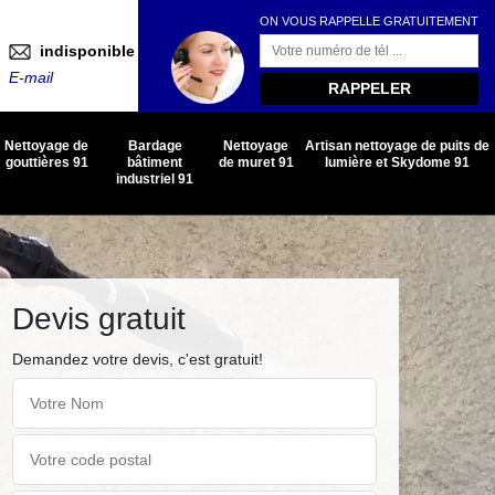
ON VOUS RAPPELLE GRATUITEMENT
indisponible
E-mail
Nettoyage de
Bardage
Nettoyage
Artisan nettoyage de puits de
gouttières 91
bâtiment
de muret 91
lumière et Skydome 91
industriel 91
Devis gratuit
Demandez votre devis, c'est gratuit!