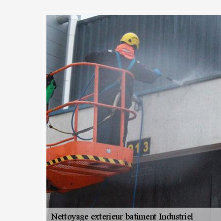
 pour des travaux de nettoyag
nts industriels à Cheptainville 
Etude de votre chantier
perte en nettoyage extérieur de bâtiment industriel à Cheptainville, é
nterventions les plus adaptées. Avant chaque opération, nous effectuo
 ou bardage. Après un bon bilan, nous serons en mesure d’adopter la m
er le matériau à travailler. Les compétences techniques de nos arti
ettent de vous offrir le nec le plus ultra en matière de nettoyage exté
Couvreur 91 pour plus d'informations ou pour un rendez-vous.