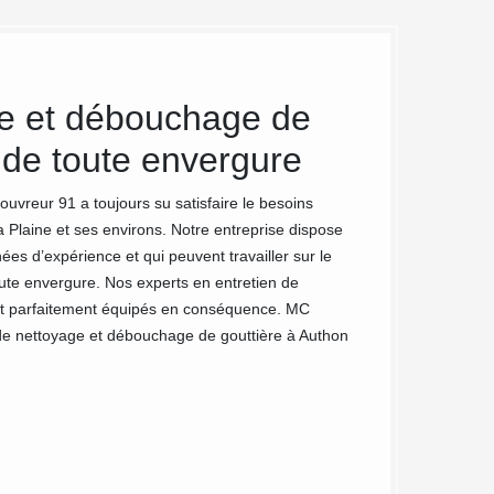
e et débouchage de
Nettoya
 de toute envergure
Couvreu
uvreur 91 a toujours su satisfaire le besoins
En plus des crasses
a Plaine et ses environs. Notre entreprise dispose
effet, l’humidité e
s d’expérience et qui peuvent travailler sur le
idéal pour la proli
ute envergure. Nos experts en entretien de
rapidement. Notre 
ont parfaitement équipés en conséquence. MC
qualité en nettoy
s de nettoyage et débouchage de gouttière à Authon
utiliserons seront