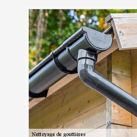
privilège d’un bon nettoyage de
notre entreprise MC Couvreur 9
ne
uthon La Plaine sont des experts dans le domaine de l’assainissemen
urs connaissances pour maintenir votre système d'évacuation des eaux 
rvice de nos professionnels en en entretien de gouttière est accompagné
ra pendant 10 ans. En d’autres termes, s'il y a des dommages, nous se
 Rampante ou pendante, nantaise ou anglaise, nous saurons ajuster
gouttière soit parfaitement débarrassée de tout ce qui peut nuire à sa