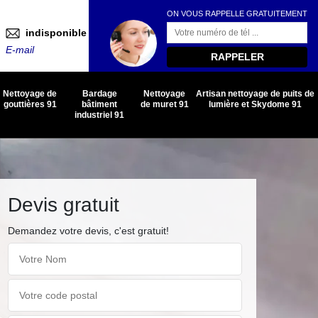
ON VOUS RAPPELLE GRATUITEMENT
indisponible
E-mail
Nettoyage de
Bardage
Nettoyage
Artisan nettoyage de puits de
gouttières 91
bâtiment
de muret 91
lumière et Skydome 91
industriel 91
Devis gratuit
Demandez votre devis, c'est gratuit!