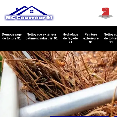
Démoussage
Nettoyage extérieur
Hydrofuge
Peinture
Nettoya
de toiture 91
bâtiment industriel 91
de façade
extérieure
de toitur
91
91
91