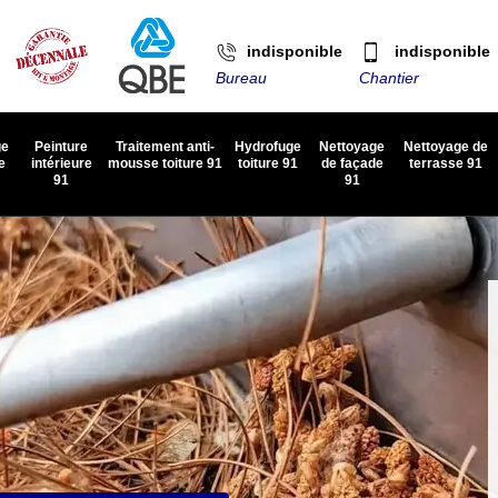
indisponible
indisponible
Bureau
Chantier
ge
Peinture
Traitement anti-
Hydrofuge
Nettoyage
Nettoyage de
e
intérieure
mousse toiture 91
toiture 91
de façade
terrasse 91
91
91