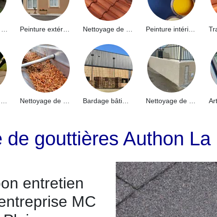
Hydrofuge de façade 91
Peinture extérieure 91
Nettoyage de toiture 91
Peinture intérieure 91
Nettoyage de terrasse 91
Nettoyage de gouttières 91
Bardage bâtiment industriel 91
Nettoyage de muret 91
e de gouttières Authon La
on entretien
 entreprise MC