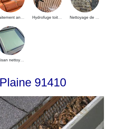
Traitement anti-mousse toiture 91
Hydrofuge toiture 91
Nettoyage de façade 91
Artisan nettoyage de puits de lumière et Skydome 91
 Plaine 91410