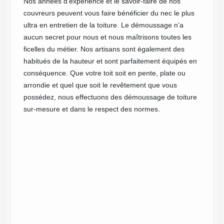
Nos années d’expérience et le savoir-faire de nos
est rec
re
couvreurs peuvent vous faire bénéficier du nec le plus
aux bes
ultra en entretien de la toiture. Le démoussage n’a
domaine
tirées
aucun secret pour nous et nous maîtrisons toutes les
nous la
ficelles du métier. Nos artisans sont également des
profess
il du
habitués de la hauteur et sont parfaitement équipés en
l’exper
 votre
conséquence. Que votre toit soit en pente, plate ou
dans le
 d’en
arrondie et quel que soit le revêtement que vous
passion
e grâce
possédez, nous effectuons des démoussage de toiture
débarr
tion
sur-mesure et dans le respect des normes.
auront 
z des
grand p
dans l’
ousses.
 de
 à en
servez
de votre