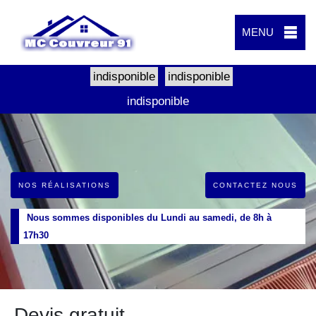
MENU
indisponible
indisponible
indisponible
NOS RÉALISATIONS
CONTACTEZ NOUS
Nous sommes disponibles du Lundi au samedi, de 8h à
17h30
Devis gratuit