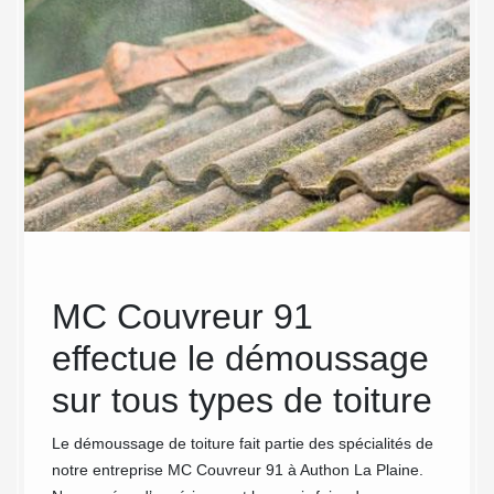
MC Couvreur 91
MC
effectue le démoussage
dém
sur tous types de toiture
ave
our
qua
Le démoussage de toiture fait partie des spécialités de
notre entreprise MC Couvreur 91 à Authon La Plaine.
Depuis