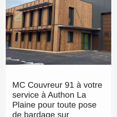
s
MC Couvreur 91 à votre
Les
service à Authon La
Co
Plaine pour toute pose
dép
de bardage sur
pou