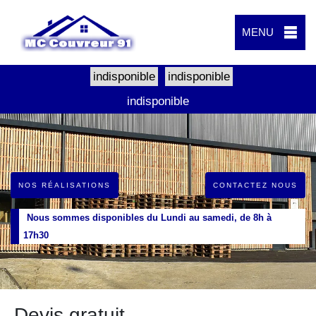
MENU
indisponible
indisponible
indisponible
NOS RÉALISATIONS
CONTACTEZ NOUS
Nous sommes disponibles du Lundi au samedi, de 8h à
17h30
Devis gratuit