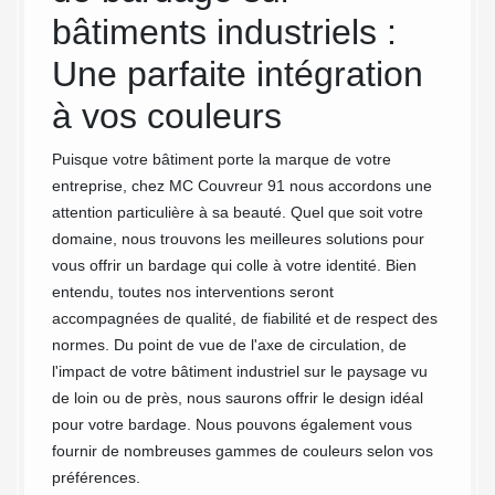
bâtiments industriels :
pou
Une parfaite intégration
ba
à vos couleurs
sont
Si vous
 et
bâtimen
Puisque votre bâtiment porte la marque de votre
91410, 
entreprise, chez MC Couvreur 91 nous accordons une
Couvre
attention particulière à sa beauté. Quel que soit votre
ue
ville d
domaine, nous trouvons les meilleures solutions pour
t des
nous s
vous offrir un bardage qui colle à votre identité. Bien
notre
plus de
entendu, toutes nos interventions seront
 nous
tarifs 
accompagnées de qualité, de fiabilité et de respect des
ns le
déplace
normes. Du point de vue de l'axe de circulation, de
, vous
matérie
l'impact de votre bâtiment industriel sur le paysage vu
vos
pour to
de loin ou de près, nous saurons offrir le design idéal
région.
pour votre bardage. Nous pouvons également vous
fournir de nombreuses gammes de couleurs selon vos
préférences.