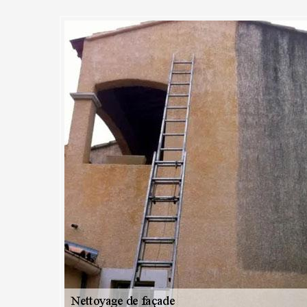
: Les règles de sécurité
 tout nettoyage de façade à So
ns tout le 91450
ours être respectées lors du nettoyage des murs extérieurs. MC Couvre
âtiments de toutes tailles et sur toutes les hauteurs. Pour mener à bie
 fournissons à notre équipe des équipements de sécurité hauts de ga
s strictement les normes et réglementations de sécurité en vigueur. A
 façade à réaliser à Soisy Sur Seine ou ses environs, vous pouvez con
ouvreur 91 et son équipe.