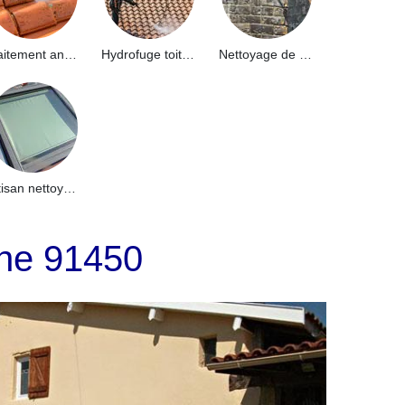
Traitement anti-mousse toiture 91
Hydrofuge toiture 91
Nettoyage de façade 91
Artisan nettoyage de puits de lumière et Skydome 91
ine 91450