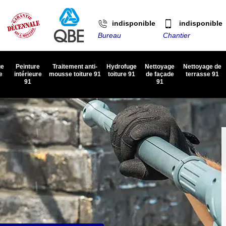
indisponible
indisponible
Bureau
Chantier
ge
Peinture
Traitement anti-
Hydrofuge
Nettoyage
Nettoyage de
e
intérieure
mousse toiture 91
toiture 91
de façade
terrasse 91
91
91