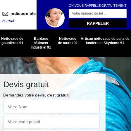
ON VOUS RAPPELLE GRATUITEMENT
indisponible
E-mail
Nettoyage de
Bardage
Nettoyage
Artisan nettoyage de puits de
gouttières 91
bâtiment
de muret 91
lumière et Skydome 91
industriel 91
Devis gratuit
Demandez votre devis, c'est gratuit!