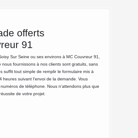
de offerts
Pourquoi
reur 91
Couvreur
Soisy Su
à Soisy Sur Seine ou ses environs à MC Couvreur 91,
 nous fournissons à nos clients sont gratuits, sans
Faire recours aux 
 suffit tout simple de remplir le formulaire mis à
extérieurs ne sera
4 heures suivant l'envoi de la demande. Vous
façade ont fait no
 numéros de téléphone. Nous n’attendons plus que
qualifiés et doués 
réussite de votre projet.
nettoyage de faça
ans.