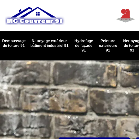
Démoussage
Nettoyage extérieur
Hydrofuge
Peinture
Nettoya
de toiture 91
bâtiment industriel 91
de façade
extérieure
de toitur
91
91
91