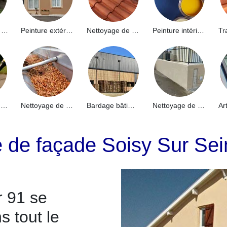
Hydrofuge de façade 91
Peinture extérieure 91
Nettoyage de toiture 91
Peinture intérieure 91
Nettoyage de terrasse 91
Nettoyage de gouttières 91
Bardage bâtiment industriel 91
Nettoyage de muret 91
e de façade Soisy Sur Se
 91 se
s tout le