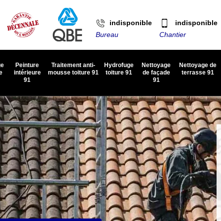
indisponible
indisponible
Bureau
Chantier
ge
Peinture
Traitement anti-
Hydrofuge
Nettoyage
Nettoyage de
e
intérieure
mousse toiture 91
toiture 91
de façade
terrasse 91
91
91