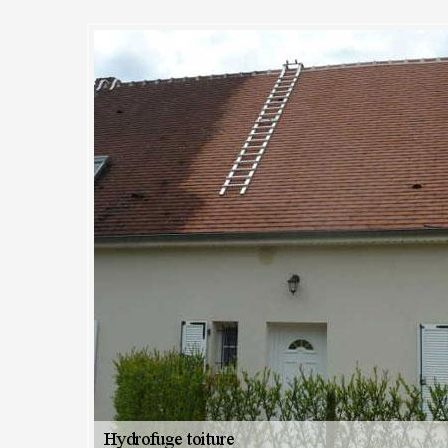
effectue l’hydrofugation de vo
Sur Seine et dans tout le 91450 
ntournable
aire, non seulement pour protéger celle-ci des intempéries, mais aussi 
 une performance optimale. Un toit parfaitement entretenu, vous permet
née, à condition de lui offrir le meilleur soin et traitement. Vous êtes à So
iance à MC Couvreur 91 et ses professionnels de la toiture pour vous f
drofugation de votre toiture. Si vous voulez que votre toit fasse bien son 
os projets dès aujourd’hui.