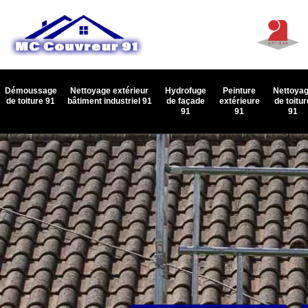
Démoussage
Nettoyage extérieur
Hydrofuge
Peinture
Nettoya
de toiture 91
bâtiment industriel 91
de façade
extérieure
de toitur
91
91
91