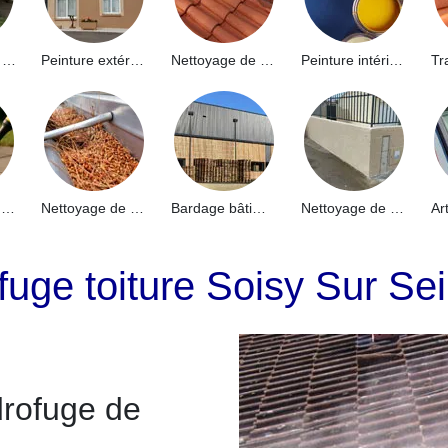
Hydrofuge de façade 91
Peinture extérieure 91
Nettoyage de toiture 91
Peinture intérieure 91
Nettoyage de terrasse 91
Nettoyage de gouttières 91
Bardage bâtiment industriel 91
Nettoyage de muret 91
fuge toiture Soisy Sur S
drofuge de