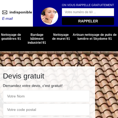
ON VOUS RAPPELLE GRATUITEMENT
indisponible
E-mail
Nettoyage de
Bardage
Nettoyage
Artisan nettoyage de puits de
gouttières 91
bâtiment
de muret 91
lumière et Skydome 91
industriel 91
Devis gratuit
Demandez votre devis, c'est gratuit!