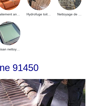
Traitement anti-mousse toiture 91
Hydrofuge toiture 91
Nettoyage de façade 91
Artisan nettoyage de puits de lumière et Skydome 91
eine 91450