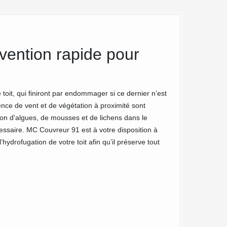
vention rapide pour
L’hydrof
contre l
service
 toit, qui finiront par endommager si ce dernier n’est
sence de vent et de végétation à proximité sont
L’hydrofuge de toi
tion d'algues, de mousses et de lichens dans le
humidité de s’accum
cessaire. MC Couvreur 91 est à votre disposition à
toit et de transpor
’hydrofugation de votre toit afin qu’il préserve tout
naturel, ce qui en 
choisir entre un h
Seine, MC Couvreu