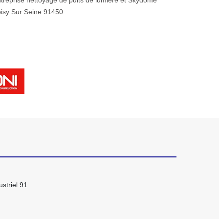
treprise nettoyage de puits de lumière et Skydome
isy Sur Seine 91450
striel 91