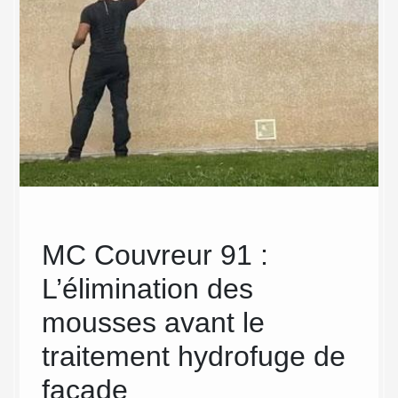
MC Couvreur 91 :
MC 
L’élimination des
Soi
mousses avant le
ser
emande
t de
traitement hydrofuge de
de 
é de
façade
e vous
Tout d'