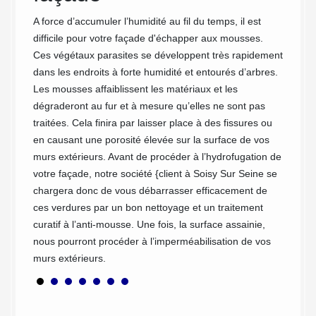
 sur le
votre f
A force d’accumuler l’humidité au fil du temps, il est
us avez
vous év
difficile pour votre façade d'échapper aux mousses.
 chez
rénovat
Ces végétaux parasites se développent très rapidement
is d’un
de s'as
dans les endroits à forte humidité et entourés d’arbres.
isable
protégé
Les mousses affaiblissent les matériaux et les
cause 
dégraderont au fur et à mesure qu’elles ne sont pas
compre
traitées. Cela finira par laisser place à des fissures ou
la faça
en causant une porosité élevée sur la surface de vos
proposo
murs extérieurs. Avant de procéder à l’hydrofugation de
à prix 
votre façade, notre société {client à Soisy Sur Seine se
puisse 
chargera donc de vous débarrasser efficacement de
Sur Sei
ces verdures par un bon nettoyage et un traitement
demand
curatif à l’anti-mousse. Une fois, la surface assainie,
nous pourront procéder à l’imperméabilisation de vos
murs extérieurs.