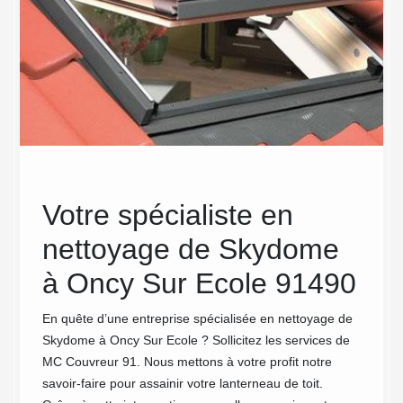
Votre spécialiste en
Ne
 de
nettoyage de Skydome
à O
ix
à Oncy Sur Ecole 91490
MC
mai
ydome à
En quête d’une entreprise spécialisée en nettoyage de
ropose
Skydome à Oncy Sur Ecole ? Sollicitez les services de
pe
vous
MC Couvreur 91. Nous mettons à votre profit notre
l’a
s cher
savoir-faire pour assainir votre lanterneau de toit.