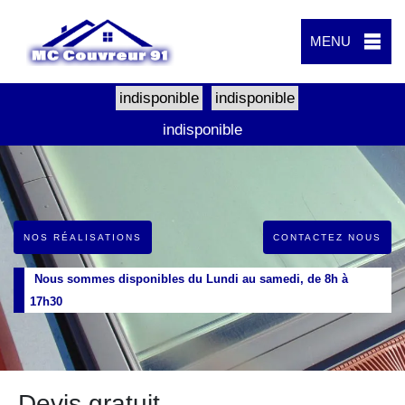
MENU
indisponible
indisponible
indisponible
NOS RÉALISATIONS
CONTACTEZ NOUS
Nous sommes disponibles du Lundi au samedi, de 8h à
17h30
Devis gratuit