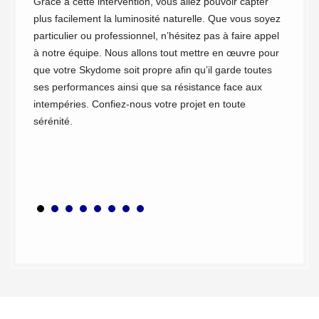
. Nous
Grâce à cette intervention, vous allez pouvoir capter
Le Skyd
er, du
plus facilement la luminosité naturelle. Que vous soyez
système
e la
particulier ou professionnel, n’hésitez pas à faire appel
dans la
us
à notre équipe. Nous allons tout mettre en œuvre pour
ce dispo
 de
que votre Skydome soit propre afin qu’il garde toutes
apporte
le à
ses performances ainsi que sa résistance face aux
désenfu
intempéries. Confiez-nous votre projet en toute
l’étanc
sérénité.
importa
au main
nettoy
pour le