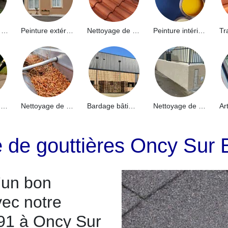
Hydrofuge de façade 91
Peinture extérieure 91
Nettoyage de toiture 91
Peinture intérieure 91
Nettoyage de terrasse 91
Nettoyage de gouttières 91
Bardage bâtiment industriel 91
Nettoyage de muret 91
e de gouttières Oncy Sur
d’un bon
vec notre
91 à Oncy Sur