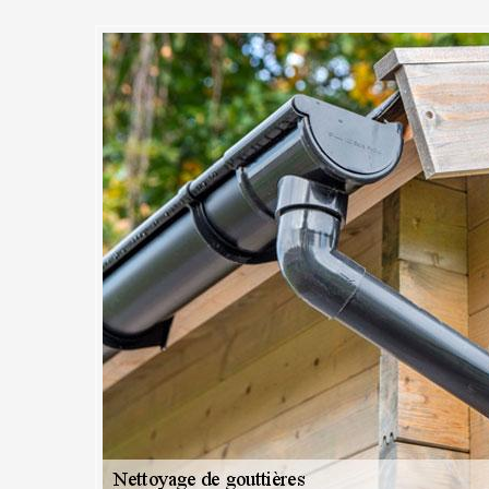
bouchage de gouttière rapide e
C Couvreur 91 et son équipe à
 décision car il en va de la bonne tenue de votre toit face aux intempéri
tionnel, c’est sûrement la cause d’une obstruction. Il n’est donc pas né
ttoyage et le débouchage de gouttière sont des opérations complément
vec le savoir-faire des artisans de MC Couvreur 91 à Oncy Sur Ecole et 
posons, nous pouvons aisément effectuer le nettoyage et le débouch
efficacement.