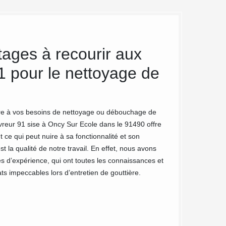
tages à recourir aux
MC Couvr
 pour le nettoyage de
notre en
Notre entreprise M
domaines de l’entr
dre à vos besoins de nettoyage ou débouchage de
d'expérience et ay
uvreur 91 sise à Oncy Sur Ecole dans le 91490 offre
et interviennent d
 ce qui peut nuire à sa fonctionnalité et son
fournirons des serv
t la qualité de notre travail. En effet, nous avons
efficacement des d
s d’expérience, qui ont toutes les connaissances et
processus de nett
ats impeccables lors d’entretien de gouttière.