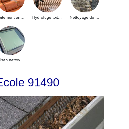
Traitement anti-mousse toiture 91
Hydrofuge toiture 91
Nettoyage de façade 91
Artisan nettoyage de puits de lumière et Skydome 91
 Ecole 91490