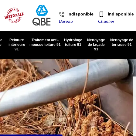
indisponible
indisponible
Bureau
Chantier
ge
Peinture
Traitement anti-
Hydrofuge
Nettoyage
Nettoyage de
e
intérieure
mousse toiture 91
toiture 91
de façade
terrasse 91
91
91