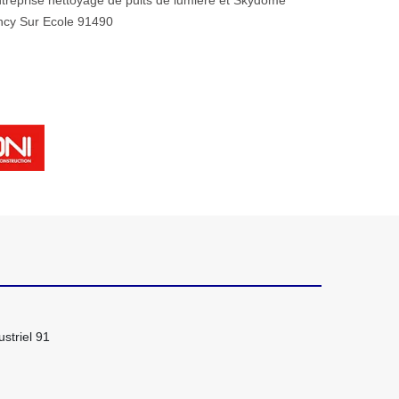
treprise nettoyage de puits de lumière et Skydome
cy Sur Ecole 91490
striel 91