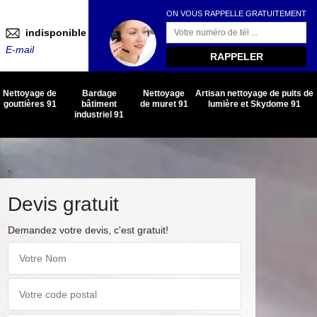
ON VOUS RAPPELLE GRATUITEMENT
indisponible
E-mail
Nettoyage de
Bardage
Nettoyage
Artisan nettoyage de puits de
gouttières 91
bâtiment
de muret 91
lumière et Skydome 91
industriel 91
Devis gratuit
Demandez votre devis, c'est gratuit!