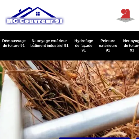
Démoussage
Nettoyage extérieur
Hydrofuge
Peinture
Nettoya
de toiture 91
bâtiment industriel 91
de façade
extérieure
de toitur
91
91
91