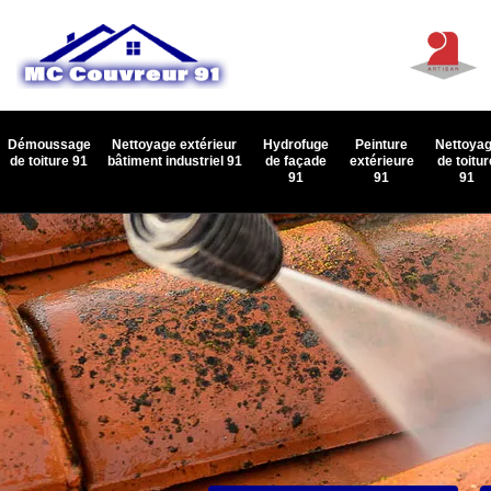
Démoussage
Nettoyage extérieur
Hydrofuge
Peinture
Nettoya
de toiture 91
bâtiment industriel 91
de façade
extérieure
de toitur
91
91
91