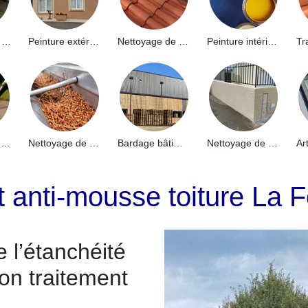
Hydrofuge de façade 91
Peinture extérieure 91
Nettoyage de toiture 91
Peinture intérieure 91
Nettoyage de terrasse 91
Nettoyage de gouttières 91
Bardage bâtiment industriel 91
Nettoyage de muret 91
t anti-mousse toiture La 
 l’étanchéité
bon traitement