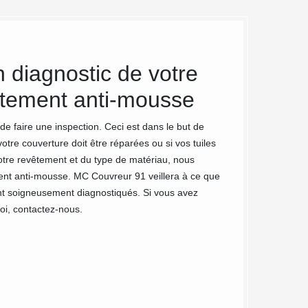
 diagnostic de votre
MC Couv
aitement anti-mousse
préserve
ans
e de faire une inspection. Ceci est dans le but de
i votre couverture doit être réparées ou si vos tuiles
En ce qui concerne
tre revêtement et du type de matériau, nous
l'exposition du bât
ent anti-mousse. MC Couvreur 91 veillera à ce que
grandement la pré
ent soigneusement diagnostiqués. Si vous avez
doit être effectué 
Roi, contactez-nous.
professionnels à L
toiture dans le re