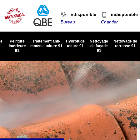
indisponible
indisponible
Bureau
Chantier
ge
Peinture
Traitement anti-
Hydrofuge
Nettoyage
Nettoyage de
e
intérieure
mousse toiture 91
toiture 91
de façade
terrasse 91
91
91