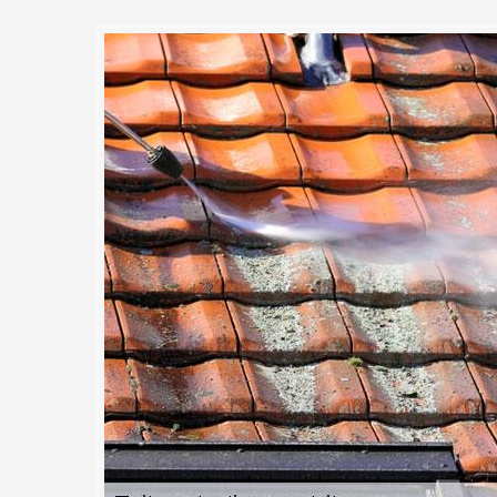
ans frais des artisans de MC
r le traitement de votre toit da
ssionnel à La Foret Le Roi pour le nettoyage et de traitement anti-mou
treprise spécialiste en entretien de toiture qui pourra répondre à vos b
endre directement sur vos lieux afin de diagnostiquer votre toiture et 
traitements nécessaires. Nous vous informons que tous déplacements d
e Roi et dans tout le 91410 sont sans frais. Avec MC Couvreur 91, pro
toujours de qualité pour votre bonheur et la bonne tenue de votre toitu