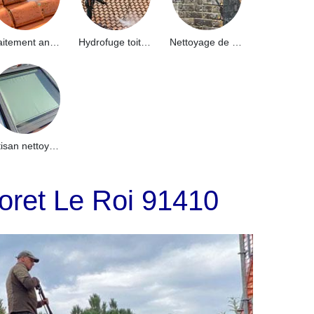
Traitement anti-mousse toiture 91
Hydrofuge toiture 91
Nettoyage de façade 91
Artisan nettoyage de puits de lumière et Skydome 91
Foret Le Roi 91410