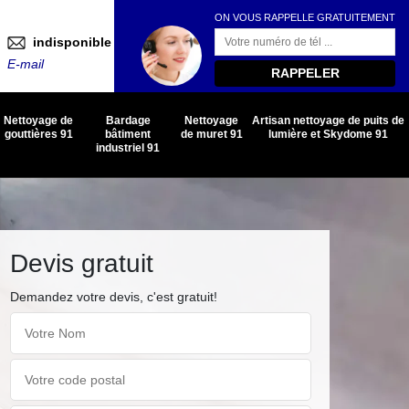
ON VOUS RAPPELLE GRATUITEMENT
indisponible
E-mail
Nettoyage de
Bardage
Nettoyage
Artisan nettoyage de puits de
gouttières 91
bâtiment
de muret 91
lumière et Skydome 91
industriel 91
Devis gratuit
Demandez votre devis, c'est gratuit!