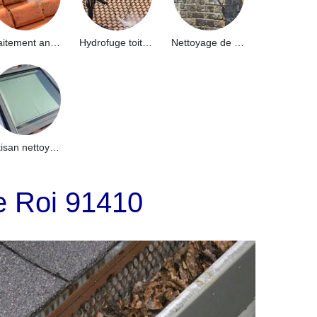
Traitement anti-mousse toiture 91
Hydrofuge toiture 91
Nettoyage de façade 91
Artisan nettoyage de puits de lumière et Skydome 91
Le Roi 91410