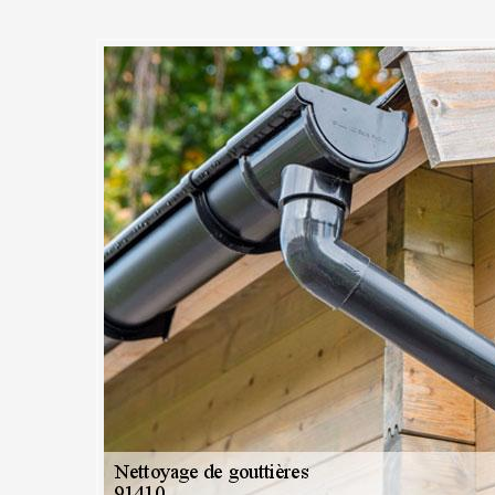
 nettoyage et débouchage de
e service à La Foret Le Roi
lise tous vos travaux d’entretien de gouttière sur La Foret Le Roi et d
es d'expérience de nos artisans dans domaine, notre équipe est prêt
pour relever n’importe quel défi de nettoyage et débouchage de goutti
s ou inattendues. Pour vous garantir des résultats parfaits, rien n'est
ge de gouttière à MC Couvreur 91. Le savoir-faire de notre entreprise a
et pour nous dans ce le domaine de l’entretien de gouttière.