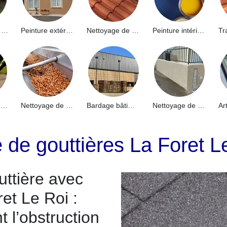
Hydrofuge de façade 91
Peinture extérieure 91
Nettoyage de toiture 91
Peinture intérieure 91
Nettoyage de terrasse 91
Nettoyage de gouttières 91
Bardage bâtiment industriel 91
Nettoyage de muret 91
e de gouttières La Foret 
uttière avec
et Le Roi :
 l’obstruction