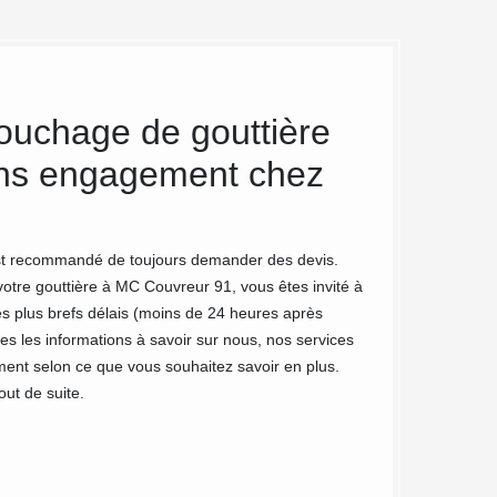
ouchage de gouttière
MC Couvr
sans engagement chez
nettoyag
La gouttière est u
couverture. En effe
 est recommandé de toujours demander des devis.
s’accumuler sur vot
votre gouttière à MC Couvreur 91, vous êtes invité à
plusieurs raisons 
es plus brefs délais (moins de 24 heures après
Si vous constatez 
es les informations à savoir sur nous, nos services
notre entreprise M
ument selon ce que vous souhaitez savoir en plus.
restituée de toutes
ut de suite.