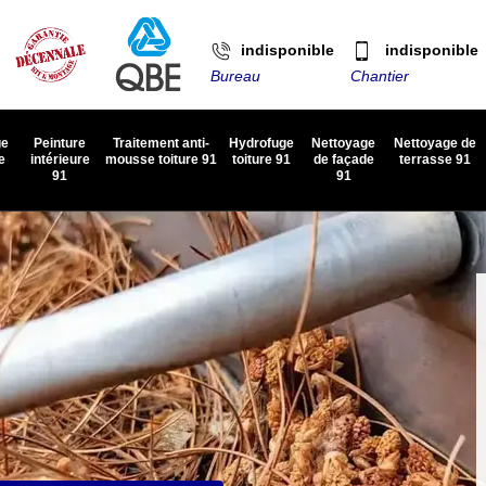
indisponible
indisponible
Bureau
Chantier
ge
Peinture
Traitement anti-
Hydrofuge
Nettoyage
Nettoyage de
e
intérieure
mousse toiture 91
toiture 91
de façade
terrasse 91
91
91