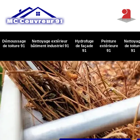
Démoussage
Nettoyage extérieur
Hydrofuge
Peinture
Nettoya
de toiture 91
bâtiment industriel 91
de façade
extérieure
de toitur
91
91
91