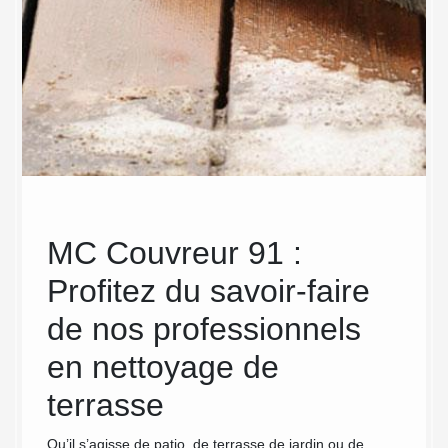
MC Couvreur 91 :
MC
Profitez du savoir-faire
ann
ns
de nos professionnels
net
en nettoyage de
Grâce 
l’entre
ge
terrasse
Couvreu
de ses 
Qu’il s’agisse de patio, de terrasse de jardin ou de