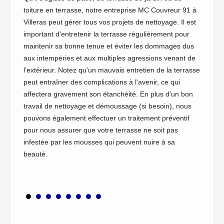
épreuve
toiture en terrasse, notre entreprise MC Couvreur 91 à
terrass
Villeras peut gérer tous vos projets de nettoyage. Il est
diverse
important d'entretenir la terrasse régulièrement pour
 de
nettoyé
maintenir sa bonne tenue et éviter les dommages dus
ès de
Vous so
aux intempéries et aux multiples agressions venant de
he ?
terrass
l’extérieur. Notez qu'un mauvais entretien de la terrasse
Villera
peut entraîner des complications à l'avenir, ce qui
ans peut
de refa
affectera gravement son étanchéité. En plus d’un bon
n main
travail de nettoyage et démoussage (si besoin), nous
us vous
pouvons également effectuer un traitement préventif
s dans
pour nous assurer que votre terrasse ne soit pas
ment
infestée par les mousses qui peuvent nuire à sa
beauté.
r
bon