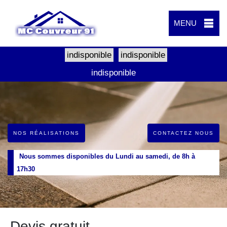
MENU
indisponible
indisponible
indisponible
NOS RÉALISATIONS
CONTACTEZ NOUS
Nous sommes disponibles du Lundi au samedi, de 8h à
17h30
Devis gratuit