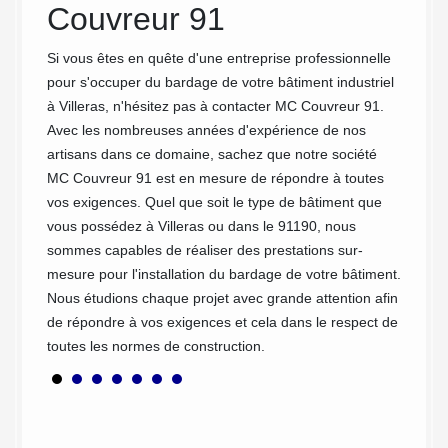
Couvreur 91
ses
ermique
ssi
Si vous êtes en quête d'une entreprise professionnelle
Vous so
i
pour s'occuper du bardage de votre bâtiment industriel
protége
de
à Villeras, n'hésitez pas à contacter MC Couvreur 91.
entrepr
r la
Avec les nombreuses années d'expérience de nos
des bar
,
artisans dans ce domaine, sachez que notre société
hangars
MC Couvreur 91 est en mesure de répondre à toutes
service
 de
vos exigences. Quel que soit le type de bâtiment que
que soi
vous possédez à Villeras ou dans le 91190, nous
install
sommes capables de réaliser des prestations sur-
analysa
mesure pour l'installation du bardage de votre bâtiment.
MC Couv
Nous étudions chaque projet avec grande attention afin
esthéti
de répondre à vos exigences et cela dans le respect de
travau
toutes les normes de construction.