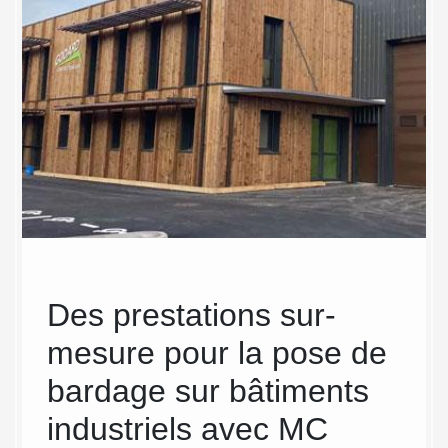
Des prestations sur-
MC
mesure pour la pose de
ins
bardage sur bâtiments
sur
r d’un
bardage
industriels avec MC
ind