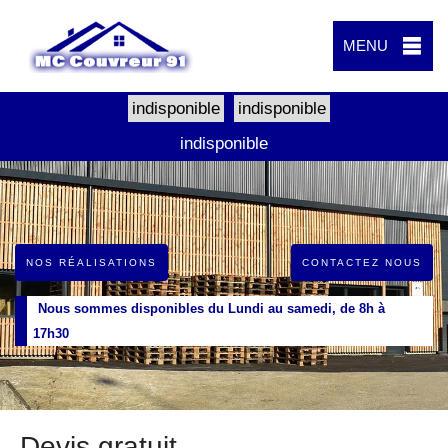
MENU
indisponible
indisponible
indisponible
NOS RÉALISATIONS
CONTACTEZ NOUS
Nous sommes disponibles du Lundi au samedi, de 8h à
17h30
Devis gratuit