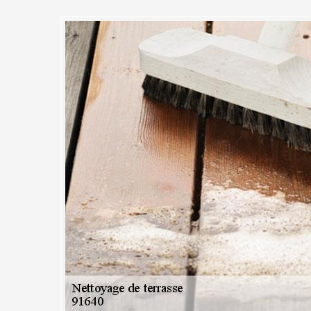
 : Nettoyage et démoussage d
cement des mousses et des lichens qui ont trouver refuge sur votre te
e à Vaugrigneuse qui saura trouver la solution à vos problèmes de ver
 les terrasses de jardin car l’humidité et la végétation sont les ingrédi
re terrasse commence tout juste à verdir ou que celle-ci est quasiment r
duits de traitement anti-mousse de haute qualité, respectueux de
 votre santé. Avec notre savoir-faire et nos produits performants, nou
trus de la manière efficace.