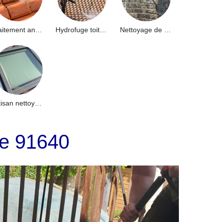
Traitement anti-mousse toiture 91
Hydrofuge toiture 91
Nettoyage de façade 91
Artisan nettoyage de puits de lumière et Skydome 91
se 91640