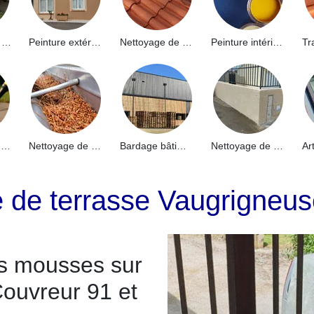
Hydrofuge de façade 91
Peinture extérieure 91
Nettoyage de toiture 91
Peinture intérieure 91
Nettoyage de terrasse 91
Nettoyage de gouttières 91
Bardage bâtiment industriel 91
Nettoyage de muret 91
e de terrasse Vaugrigneu
es mousses sur
Couvreur 91 et