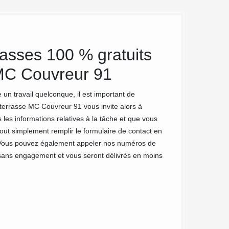
rasses 100 % gratuits
Un gage 
MC Couvreur 91
de terr
MC Couv
un travail quelconque, il est important de
terrasse MC Couvreur 91 vous invite alors à
Si vous habitez à 
les informations relatives à la tâche et que vous
vous êtes à la rec
ut simplement remplir le formulaire de contact en
disposition pour p
 Vous pouvez également appeler nos numéros de
expertise en matiè
, sans engagement et vous seront délivrés en moins
Que ce soit pour u
terminer la tâche 