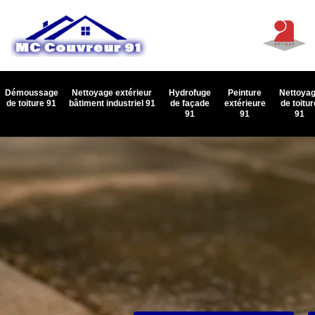
Démoussage
Nettoyage extérieur
Hydrofuge
Peinture
Nettoya
de toiture 91
bâtiment industriel 91
de façade
extérieure
de toitur
91
91
91