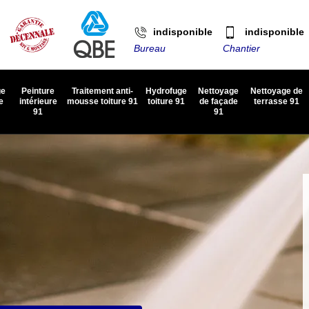
indisponible
indisponible
Bureau
Chantier
ge
Peinture
Traitement anti-
Hydrofuge
Nettoyage
Nettoyage de
e
intérieure
mousse toiture 91
toiture 91
de façade
terrasse 91
91
91