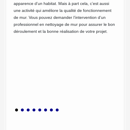
her
apparence d’un habitat. Mais à part cela, c’est aussi
Les mur
une activité qui améliore la qualité de fonctionnement
autant 
 à un
de mur. Vous pouvez demander l’intervention d’un
directe
ue c’est
professionnel en nettoyage de mur pour assurer le bon
tendan
 toutes
déroulement et la bonne réalisation de votre projet.
leur co
ages. En
suffisa
ous
égaleme
nte, un
solutio
é de
Vaugrig
ans.
profond
ce soit
 offre
nettoye
s de
l’anti-
 devis