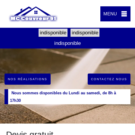
MENU
indisponible
indisponible
indisponible
NOS RÉALISATIONS
CONTACTEZ NOUS
Nous sommes disponibles du Lundi au samedi, de 8h à
17h30
Devis gratuit