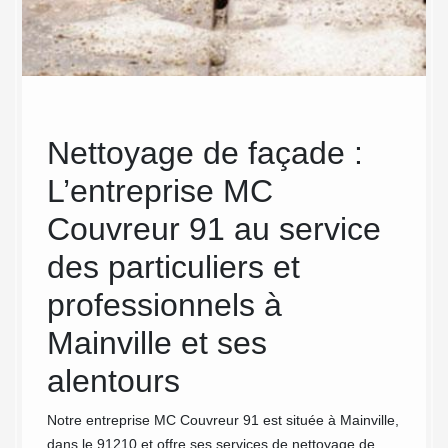
e
Nettoyage de façade :
Le
L’entreprise MC
l’é
Couvreur 91 au service
Cou
des particuliers et
fra
professionnels à
int
Mainville et ses
de 
u dans
ardin à
alentours
91
vreur
ge de
Notre entreprise MC Couvreur 91 est située à Mainville,
Votre t
icaces.
dans le 91210 et offre ses services de nettoyage de
lavage 