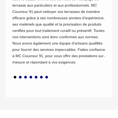
terrasse aux particuliers et aux professionnels. MC
chez vo
ons sont
Couvreur 91 peut nettoyer vos terrasses de manière
MC Couv
C’est
efficace grâce à ses nombreuses années d’expérience,
contact
ses matériels que qualité et la priorisation de produits
peut in
e sera
certifiés pour tout traitement curatif ou préventif. Toutes
main le
lleure
nos interventions sont donc conformes aux normes.
vous i
Nous avons également une équipe d'artisans qualifiés
dans Ma
pour fournir des services impeccables. Faites confiance
totalem
à MC Couvreur 91, pour vous offrir des prestations sur-
votre p
mesure et répondant à vos exigences.
service
endroit