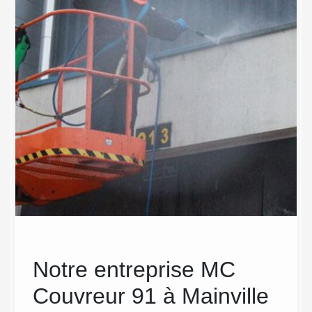
de
Notre entreprise MC
Dép
:
Couvreur 91 à Mainville
des