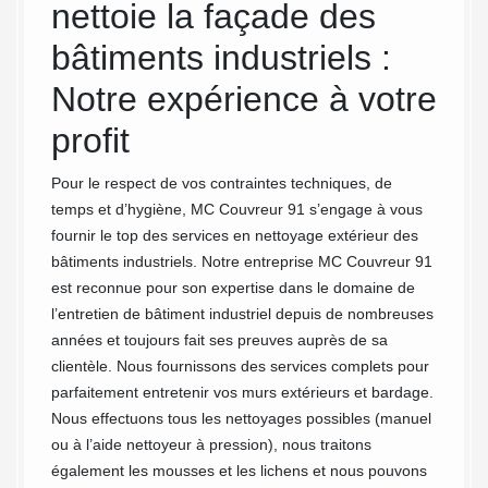
nettoie la façade des
pou
bâtiments industriels :
ext
eur
Notre expérience à votre
ind
profit
91
ment
Pour le respect de vos contraintes techniques, de
Notre s
temps et d’hygiène, MC Couvreur 91 s’engage à vous
dans to
répondre
fournir le top des services en nettoyage extérieur des
extérie
e haute
bâtiments industriels. Notre entreprise MC Couvreur 91
sommes 
est reconnue pour son expertise dans le domaine de
répondr
l’entretien de bâtiment industriel depuis de nombreuses
nos cli
ment
années et toujours fait ses preuves auprès de sa
raison 
 à
clientèle. Nous fournissons des services complets pour
gage de
ité,
parfaitement entretenir vos murs extérieurs et bardage.
que nou
es-
Nous effectuons tous les nettoyages possibles (manuel
nos art
et
ou à l’aide nettoyeur à pression), nous traitons
pour to
ur 91,
également les mousses et les lichens et nous pouvons
91210.