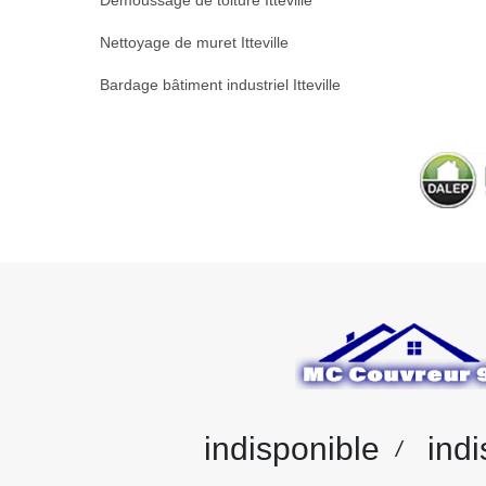
Démoussage de toiture Itteville
Nettoyage de muret Itteville
Bardage bâtiment industriel Itteville
indisponible
indi
/