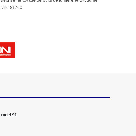
treprise nettoyage de puits de lumière et Skydome
teville 91760
striel 91