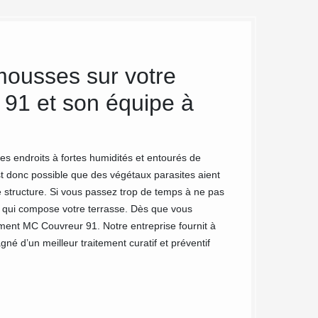
mousses sur votre
MC Couv
91 et son équipe à
terrasse
Vous voulez vous d
MC Couvreur 91 est
s endroits à fortes humidités et entourés de
figure est souvent 
st donc possible que des végétaux parasites aient
leur prolifération
e structure. Si vous passez trop de temps à ne pas
mousses, nous dis
au qui compose votre terrasse. Dès que vous
l'environnement et
ment MC Couvreur 91. Notre entreprise fournit à
pouvons vous débar
né d’un meilleur traitement curatif et préventif