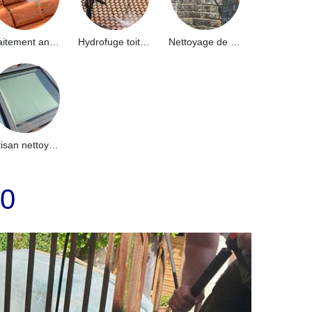
Traitement anti-mousse toiture 91
Hydrofuge toiture 91
Nettoyage de façade 91
Artisan nettoyage de puits de lumière et Skydome 91
60