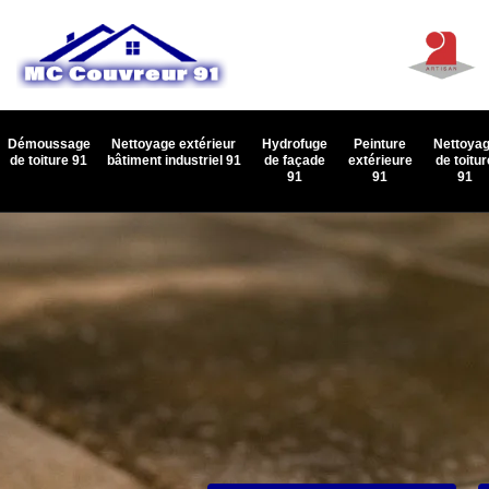
Démoussage
Nettoyage extérieur
Hydrofuge
Peinture
Nettoya
de toiture 91
bâtiment industriel 91
de façade
extérieure
de toitur
91
91
91