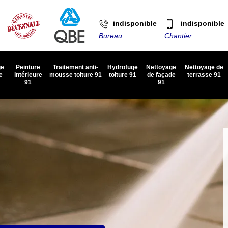
indisponible
indisponible
Bureau
Chantier
ge
Peinture
Traitement anti-
Hydrofuge
Nettoyage
Nettoyage de
e
intérieure
mousse toiture 91
toiture 91
de façade
terrasse 91
91
91