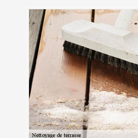
ettoyage de terrasse de qualité
ville chez MC Couvreur 91
t mieux nettoyer la terrasse soi-même que faire appel à un professionne
iquant les bonnes techniques, c’est tout à fait faisable. Cependant, la t
eaucoup de temps pour tout nettoyer. De plus, une malfaçon pourrait vo
vation de terrasse. Avec un professionnel comme MC Couvreur 91, le
a rapidement et toujours accompagné d’un meilleur résultat. MC Couvre
alement d’un service de nettoyage de terrasse pas cher.