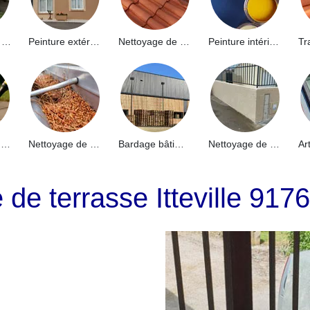
Hydrofuge de façade 91
Peinture extérieure 91
Nettoyage de toiture 91
Peinture intérieure 91
Nettoyage de terrasse 91
Nettoyage de gouttières 91
Bardage bâtiment industriel 91
Nettoyage de muret 91
 de terrasse Itteville 917