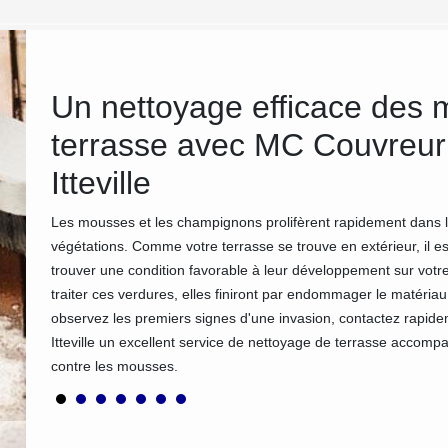
 et
Un nettoyage efficace des 
terrasse avec MC Couvreur 
Itteville
l. En
âche
Les mousses et les champignons prolifèrent rapidement dans le
us
végétations. Comme votre terrasse se trouve en extérieur, il e
trouver une condition favorable à leur développement sur votr
ur 91
traiter ces verdures, elles finiront par endommager le matéri
observez les premiers signes d'une invasion, contactez rapide
Itteville un excellent service de nettoyage de terrasse accompag
contre les mousses.