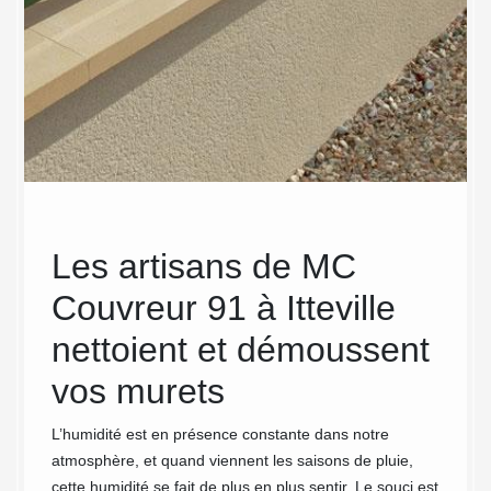
 au
Les artisans de MC
MC
r
Couvreur 91 à Itteville
sav
 de
nettoient et démoussent
net
e de
vos murets
Chez M
d’expér
L’humidité est en présence constante dans notre
valu sa
atmosphère, et quand viennent les saisons de pluie,
qui ont
 à la
cette humidité se fait de plus en plus sentir. Le souci est