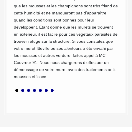
félicité
ses
que les mousses et les champignons sont très friand de
de se f
cette humidité et ne manqueront pas d’apparaître
recomm
sons de
quand les conditions sont bonnes pour leur
nettoya
ailler.
développent. Etant donné que les murets se trouvent
experti
s nous
en extérieur, il est facile pour ces végétaux parasites de
nettoy
 et de
trouver refuge sur la structure. Si vous constatez que
Couvreu
 vous
votre muret Itteville ou ses alentours a été envahi par
plus fi
prendre
les mousses et autres verdure, faites appel à MC
notre s
tien de
Couvreur 91. Nous nous chargerons d’effectuer un
er de
démoussage de votre muret avec des traitements anti-
 beauté
mousses efficace.